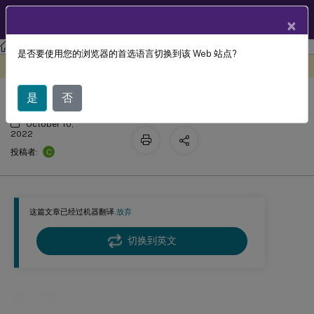
ZH
产品文档
×
Session Recording
Session Recording 2207
是否要使用您的浏览器的首选语言切换到该 Web 站点?
最佳做法
此内容已经过机器动态翻译。
在此处提供反馈
是
否
October 10,
2022
C
投稿者:
这篇文章已经过机器翻译.
放弃
切换到英文
最佳做法