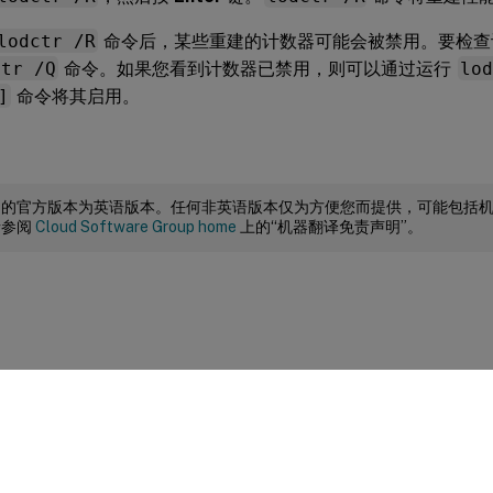
lodctr /R
命令后，某些重建的计数器可能会被禁用。要检查
ctr /Q
命令。如果您看到计数器已禁用，则可以通过运行
lod
]
命令将其启用。
档的官方版本为英语版本。任何非英语版本仅为方便您而提供，可能包括
请参阅
Cloud Software Group home
上的“机器翻译免责声明”。