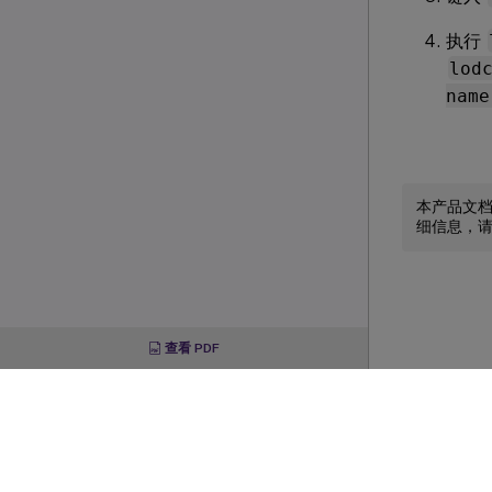
执行
lod
name
本产品文
细信息，
查看 PDF