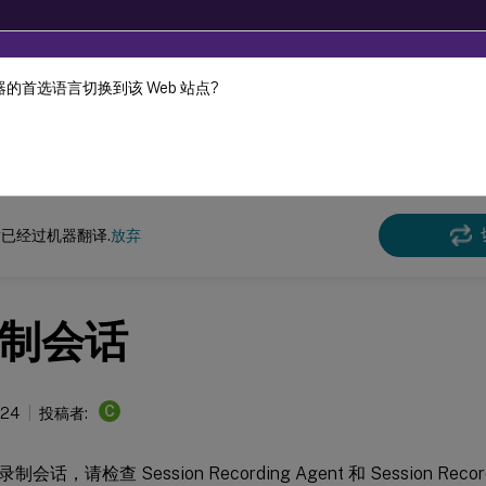
的首选语言切换到该 Web 站点?
机器动态翻译。
在此
n Recording
Session Recording 2209
已经过机器翻译.
放弃
制会话
C
024
投稿者:
话，请检查 Session Recording Agent 和 Session Recor