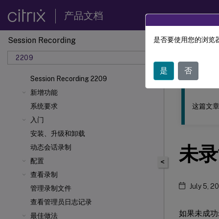
产品文档
Session Recording
是否要使用您的浏览器
此内容已经过
2209
Sessio
是
否
Session Recording 2209
新增功能
这篇文章
系统要求
入门
安装、升级和卸载
未录
动态会话录制
配置
<
查看录制
July 5, 2
管理录制文件
查看管理员日志记录
如果未成功录制会
最佳做法