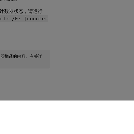
计数器状态，请运行
ctr /E: [counter
机器翻译的内容。有关详