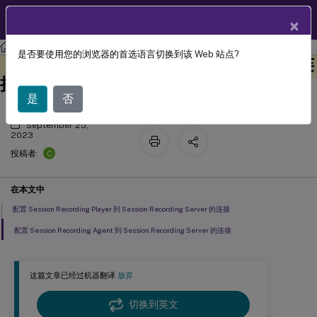
ZH
产品文档
×
Session Recording
Session Recording 2305
是否要使用您的浏览器的首选语言切换到该 Web 站点?
配置与 Session Recording Server 的连
此内容已经过机器动态翻译。
在此处提供反馈
接
是
否
September 25,
2023
C
投稿者:
在本文中
配置 Session Recording Player 到 Session Recording Server 的连接
配置 Session Recording Agent 到 Session Recording Server 的连接
这篇文章已经过机器翻译.
放弃
切换到英文