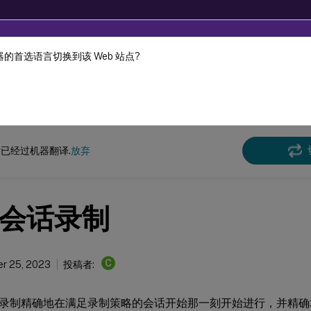
的首选语言切换到该 Web 站点?
机器动态翻译。
在此
n Recording
Session Recording 2305
已经过机器翻译.
放弃
会话录制
C
r 25, 2023
投稿者:
录制精确地在满足录制策略的会话开始那一刻开始进行，并精确