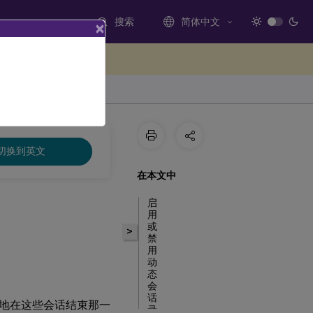
搜索
简体中文
×
处提供反馈
切换到英文
在本文中
启
用
或
>
禁
用
动
态
会
话
地在这些会话结束那一
录