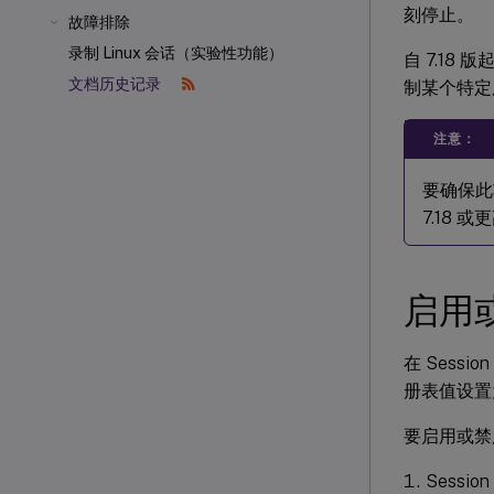
刻停止。
故障排除
录制 Linux 会话（实验性功能）
自 7.18
文档历史记录
制某个特定
注意：
要确保此功能
7.18 
启用
在 Sess
册表值设
要启用或禁
Sessi