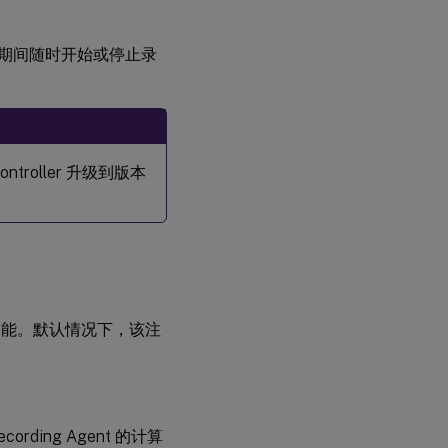
制
会话期间随时开始或停止录
在 Citrix
SDK 中使用
PowerShell
命令动态启
动或停止录
制
ontroller 升级到版本
禁用该功能。默认情况下，该注
ording Agent 的计算