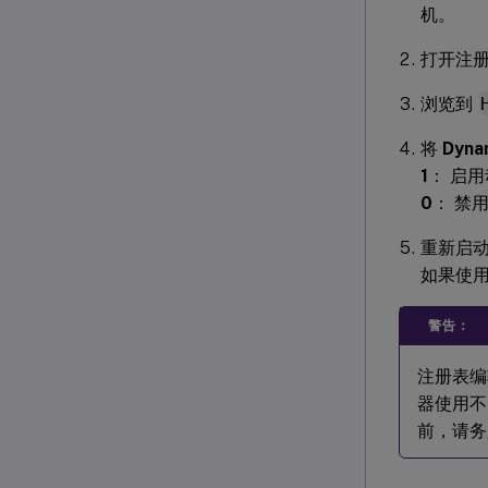
机。
打开注
浏览到
将
Dyna
1
： 启
0
： 禁
重新启动 S
如果使用
警告：
注册表编
器使用不
前，请务