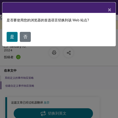
ZH
产品文档
×
Session Recording
Session Recording 2308
是否要使用您的浏览器的首选语言切换到该 Web 站点?
配置事件响应策略
此内容已经过机器动态翻译。
在此处提供反馈
是
否
January 10,
2024
C
投稿者:
在本文中
系统定义的事件响应策略
创建自定义事件响应策略
这篇文章已经过机器翻译.
放弃
切换到英文