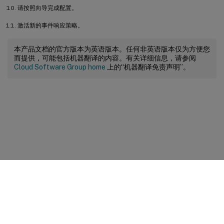
请按照向导完成配置。
激活新的事件响应策略。
本产品文档的官方版本为英语版本。任何非英语版本仅为方便您
而提供，可能包括机器翻译的内容。有关详细信息，请参阅
Cloud Software Group home
上的“机器翻译免责声明”。
站点反馈
您的隐私选择
隐私和法律条款
Cookie 首选项
docs.cloud.com