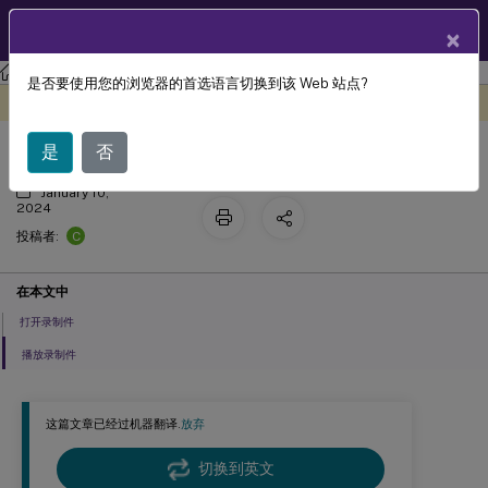
ZH
产品文档
×
Session Recording
Session Recording 2308
是否要使用您的浏览器的首选语言切换到该 Web 站点?
打开和播放录制文件
此内容已经过机器动态翻译。
在此处提供反馈
是
否
January 10,
2024
C
投稿者:
在本文中
打开录制件
播放录制件
这篇文章已经过机器翻译.
放弃
切换到英文