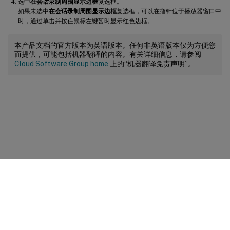
选中
在会话录制周围显示边框
复选框。
如果未选中
在会话录制周围显示边框
复选框，可以在指针位于播放器窗口中
时，通过单击并按住鼠标左键暂时显示红色边框。
本产品文档的官方版本为英语版本。任何非英语版本仅为方便您
而提供，可能包括机器翻译的内容。有关详细信息，请参阅
Cloud Software Group home
上的“机器翻译免责声明”。
站点反馈
您的隐私选择
隐私和法律条款
Cookie 首选项
docs.cloud.com