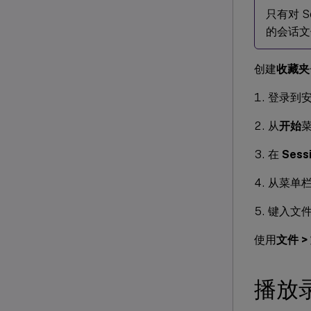
只有对 S
的会话文件
创建
收藏夹
登录到安装了
从
开始
在
Sess
从菜单
键入文
使用
文件 >
播放