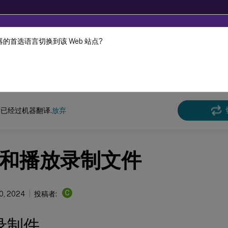
的首选语言切换到该 Web 站点?
机器动态翻译。
在此
n Recording
Session Recording 2308
已经过机器翻译.
放弃
和播放录制文件
C
10, 2024
投稿者:
录制件