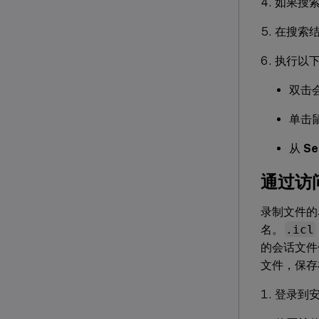
如果搜索
在搜索
执行以
双击
单击
从
Se
通过访
录制文件
名。
.icl
的会话文件保
文件，保存
登录到安装了