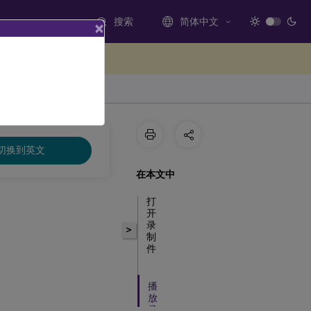
搜索
简体中文
×
处提供反馈
切换到英文
在本文中
打
开
录
>
制
件
播
放
录