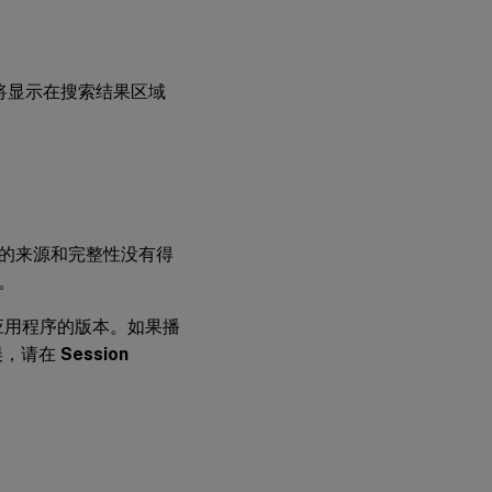
制
件
的会话将显示在搜索结果区域
的来源和完整性没有得
。
pace 应用程序的版本。如果播
错误，请在
Session
。