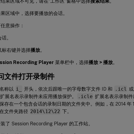
结果区域不可见，请在“工作区”窗格中选择
搜索结果
。
结果区域中，选择要播放的会话。
下任意操作：
会话。
鼠标右键并选择
播放
。
ssion Recording Player
菜单栏中，选择
播放 > 播放
。
问文件打开录制件
的名称以
i_
开头，依次后跟唯一的字母数字文件 ID 和
.icl
扩展名表示录制件未应用播放保护。
.icle
扩展名表示录制件
存在一个包含会话的录制日期的文件夹中。例如，在 2014 年 12
在文件夹路径
2014\12\22
下。
 Session Recording Player 的工作站。