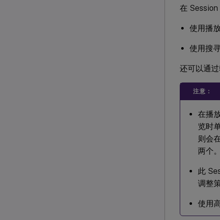
在 Sess
使用播
使用搜
还可以通过
注意：
在播放
览时单
则会
两个
此 Ses
调整
使用高