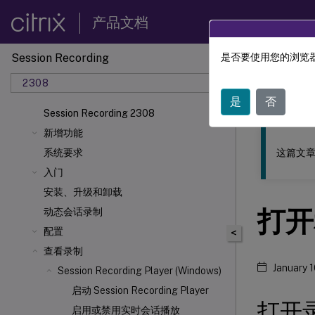
产品文档
Session Recording
是否要使用您的浏览器
此内容已经过
2308
Sessio
是
否
Session Recording 2308
新增功能
这篇文章
系统要求
入门
安装、升级和卸载
打开
动态会话录制
配置
<
查看录制
January 
Session Recording Player (Windows)
启动 Session Recording Player
打开
启用或禁用实时会话播放