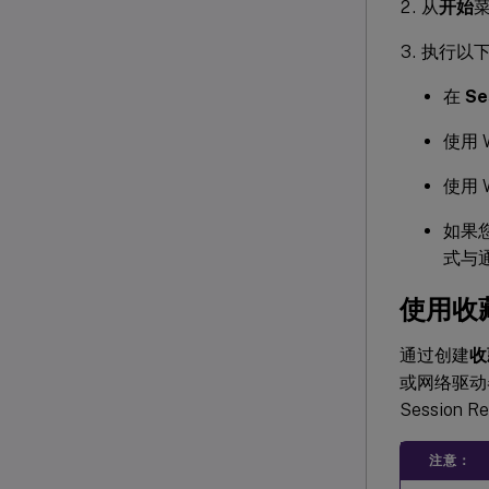
从
开始
执行以
在
Se
使用 
使用 
如果
式与
使用收
通过创建
收
或网络驱动
Session 
注意：