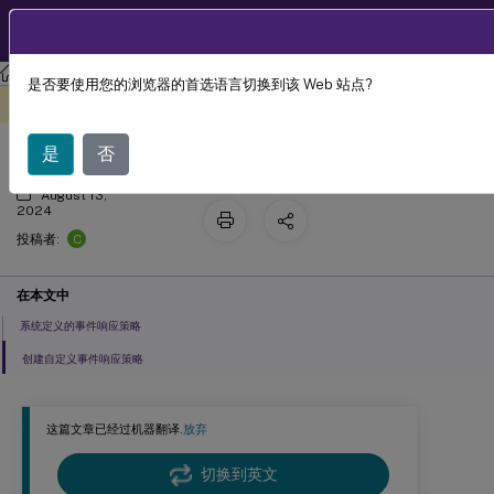
ZH
产品文档
Session Recording
Session Recording 2311
是否要使用您的浏览器的首选语言切换到该 Web 站点?
配置事件响应策略
此内容已经过机器动态翻译。
在此处提供反馈
是
否
August 13,
2024
C
投稿者:
在本文中
系统定义的事件响应策略
创建自定义事件响应策略
这篇文章已经过机器翻译.
放弃
切换到英文