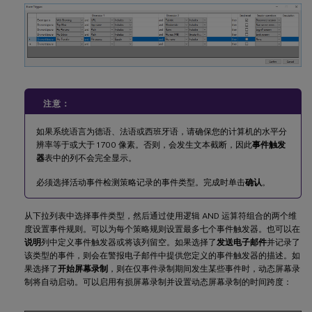
注意：
如果系统语言为德语、法语或西班牙语，请确保您的计算机的水平分
辨率等于或大于 1700 像素。否则，会发生文本截断，因此
事件触发
器
表中的列不会完全显示。
必须选择活动事件检测策略记录的事件类型。完成时单击
确认
。
从下拉列表中选择事件类型，然后通过使用逻辑 AND 运算符组合的两个维
度设置事件规则。可以为每个策略规则设置最多七个事件触发器。也可以在
说明
列中定义事件触发器或将该列留空。如果选择了
发送电子邮件
并记录了
该类型的事件，则会在警报电子邮件中提供您定义的事件触发器的描述。如
果选择了
开始屏幕录制
，则在仅事件录制期间发生某些事件时，动态屏幕录
制将自动启动。可以启用有损屏幕录制并设置动态屏幕录制的时间跨度：