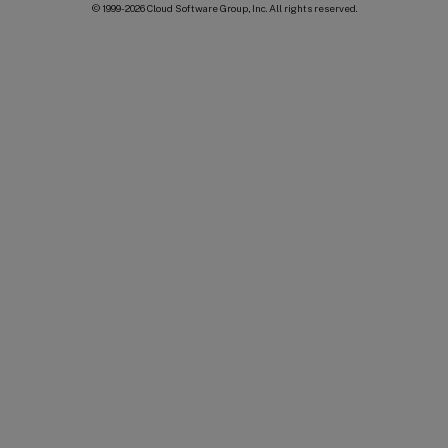
© 1999-
2026
Cloud Software Group, Inc. All rights reserved.