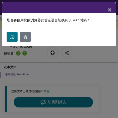
ZH
产品文档
×
StoreFront
StoreFront
2402
是否要使用您的浏览器的首选语言切换到该 Web 站点?
卸载 StoreFront
此内容已经过机器动态翻译。
在此处提供反馈
是
否
March 9, 2026
C
C
投稿者:
在本文中
手动移除 StoreFront
这篇文章已经过机器翻译.
放弃
切换到英文