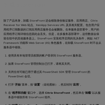
卸载 StoreFront
除了产品本身，卸载 StoreFront 还会移除身份验证服务、应用商店、Citrix
Receiver for Web 站点、XenApp Services URL 及其相关配置。包含用户应
用程序订阅数据的订阅应用商店服务也会被删除。在单服务器部署中，用户的
应用程序订阅详细信息因此会丢失。但是，在多服务器部署中，这些数据会保
留在组中的其他服务器上。StoreFront 安装程序启用的先决条件，例如 .NET
Framework 功能和 Web Server (IIS) 角色服务，在卸载 StoreFront 时不会从
服务器中移除。
使用具有本地管理员权限的帐户登录到 StoreFront 服务器。
如果 StoreFront 管理控制台已打开，请将其关闭。
关闭任何可能已用于通过其 PowerShell SDK 管理 StoreFront 的
PowerShell 会话。
打开“
开始
”菜单，按“
设置
”（齿轮图标），然后转到“
应用
”。
在“
程序和功能
”窗口中，选择
Citrix StoreFront
，然后单击“
卸载
”以从服
务器中移除所有 StoreFront 组件。