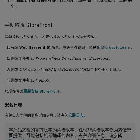
在“
卸载 Citrix StoreFront
”对话框中，单击“
是
”。卸载完成后，单击“
确
定
”。
手动移除 StoreFront
卸载 StoreFront 后，为确保 StoreFront 已完全移除：
移除
Web Server (IIS)
角色。有关更多信息，请参阅
Microsoft Learn
。
删除文件夹
C:\Program Files\Citrix\Receiver StoreFront
。
删除
C:\Program Files\Citrix\StoreFront Install
下的任何子目录。
删除文件夹
C:\Inetpub
。
您现在可以
重新安装 StoreFront
。
安装日志
有关日志文件的更多详细信息，请参阅
安装日志
。
本产品文档的官方版本为英语版本。任何非英语版本仅为方便您
而提供，可能包括机器翻译的内容。有关详细信息，请参阅