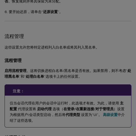
否
。恢复规则并将其保留为未分配。
6. 要开始还原，请单击“
还原设置
”。
流程管理
这些设置允许您将特定进程列入白名单或将其列入黑名单。
流程管理
启用流程管理
。这将切换进程白名单/黑名单是否有效。如果禁用，则不考虑“
处
理黑名单
”和“
处理白名单
”选项卡上的任何设置。
注意：
仅当会话代理在用户的会话中运行时，此选项才有效。为此，请使用
主
配置
代理设置将
启动代理
选项（
在登录/在
重新连接
/
对于管理员
）设置
为根据用户/会话类型启动，然后将
代理类型
设置为“UI”。
高级设置
中介
绍了这些选项。