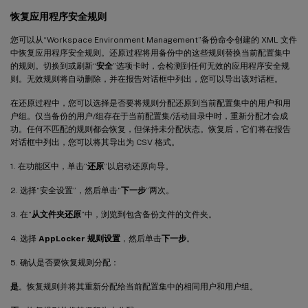
恢复应用程序安全规则
您可以从“Workspace Environment Management”备份命令创建的 XML 文件
中恢复应用程序安全规则。还原过程将用备份中的这些规则替换当前配置集中
的规则。切换到或刷新“
安全
”选项卡时，会检测到任何无效的应用程序安全规
则。无效规则将自动删除，并在报告对话框中列出，您可以导出该对话框。
在还原过程中，您可以选择是否要将规则分配还原到当前配置集中的用户和用
户组。仅当备份的用户/组存在于当前配置集/活动目录中时，重新分配才会成
功。任何不匹配的规则都会恢复，但保持未分配状态。恢复后，它们将在报告
对话框中列出，您可以将其导出为 CSV 格式。
1. 在功能区中，单击“
还原
”以启动还原向导。
2. 选择“安全设置”，然后单击“
下一步
”两次。
3. 在“
从文件夹还原
”中，浏览到包含备份文件的文件夹。
4. 选择
AppLocker 规则设置
，然后单击
下一步
。
5. 确认是否要恢复规则分配：
是
。恢复规则并将其重新分配给当前配置集中的相同用户和用户组。