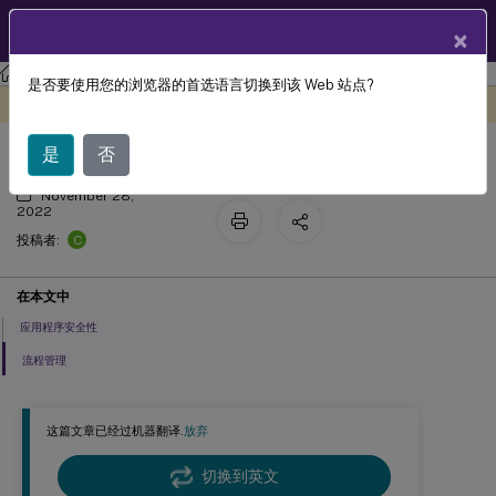
ZH
产品文档
×
工作区环境管理
Workspace Environment Management 2103
是否要使用您的浏览器的首选语言切换到该 Web 站点?
安全性
此内容已经过机器动态翻译。
在此处提供反馈
是
否
November 28,
2022
C
投稿者:
在本文中
应用程序安全性
流程管理
这篇文章已经过机器翻译.
放弃
切换到英文