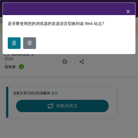
ZH
产品文档
×
工作区环境管理
Workspace Environment Management 2106
是否要使用您的浏览器的首选语言切换到该 Web 站点?
部署的规模和规模注意事项
此内容已经过机器动态翻译。
在此处提供反馈
是
否
November 3,
2021
C
投稿者:
这篇文章已经过机器翻译.
放弃
切换到英文
部署的规模和规模注意事项