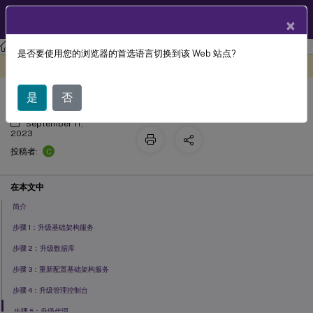
ZH
产品文档
×
工作区环境管理
Workspace Environment Management 2112
是否要使用您的浏览器的首选语言切换到该 Web 站点?
升级部署
此内容已经过机器动态翻译。
在此处提供反馈
是
否
September 11,
2023
C
投稿者:
在本文中
简介
步骤 1：升级基础架构服务
步骤 2：升级数据库
步骤 3：重新配置基础架构服务
步骤 4：升级管理控制台
步骤 5：升级代理