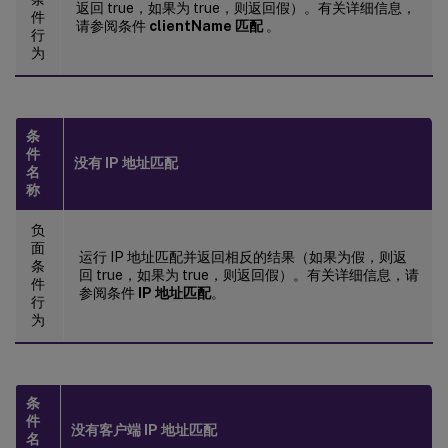
返回 true，如果为 true，则返回假）。有关详细信息，
件
请参阅条件
clientName 匹配
。
行
为
条
件
没有 IP 地址匹配
名
称
负
面
运行 IP 地址匹配并返回相反的结果（如果为假，则返
条
回 true，如果为 true，则返回假）。有关详细信息，请
件
参阅条件
IP 地址匹配
。
行
为
条
件
没有客户端 IP 地址匹配
名