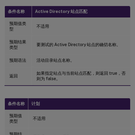
条件名称
Active Directory 站点匹配
预期值类
不适用
型
预期结果
要测试的 Active Directory 站点的确切名称。
类型
预期语法
活动目录站点名称。
如果指定站点与当前站点匹配，则返回 true，否
返回
则为 false。
条件名称
计划
预期值
不适用
类型
预期结