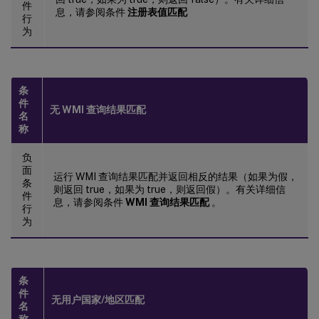
件
息，请参阅条件
注册表值匹配
行
为
条
件
无 WMI 查询结果匹配
名
称
负
面
运行 WMI 查询结果匹配并返回相反的结果（如果为假，
条
则返回 true，如果为 true，则返回假）。有关详细信
件
息，请参阅条件
WMI 查询结果匹配
。
行
为
条
件
无用户国家/地区匹配
名
称