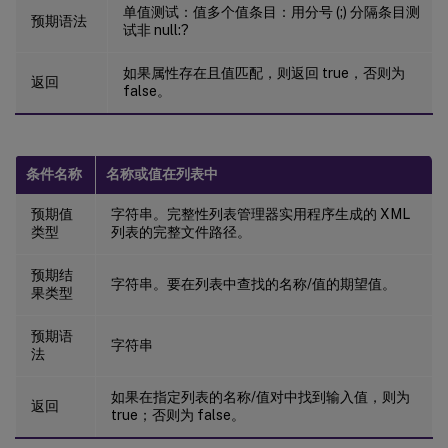
单值测试：值多个值条目：用分号 (;) 分隔条目测
预期语法
试非 null:?
如果属性存在且值匹配，则返回 true，否则为
返回
false。
条件名称
名称或值在列表中
预期值
字符串。完整性列表管理器实用程序生成的 XML
类型
列表的完整文件路径。
预期结
字符串。要在列表中查找的名称/值的期望值。
果类型
预期语
字符串
法
如果在指定列表的名称/值对中找到输入值，则为
返回
true；否则为 false。