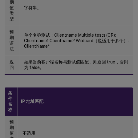
期
值
字符串。
类
型
预
单个名称测试：Clientname Multiple tests (OR):
期
Clientname1;Clientname2 Wildcard（也适用于多个）:
语
ClientName*
法
返
如果当前客户端名称与测试值匹配，则返回 true，否则
回
为 false。
条
件
IP 地址匹配
名
称
预
期
值
不适用