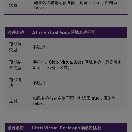
如果名称与选定值匹配，则返回 true，否则为
返回
false。
条件名称
Citrix Virtual Apps 区域名称匹配
预期值
不适用
类型
预期结
字符串。Citrix Virtual Apps 区域名称（最高版本
果类型
6.5）。示例：区域。
预期语
不适用
法
如果名称与选定值匹配，则返回 true，否则为
返回
false。
条件名称
Citrix Virtual Desktops 场名称匹配