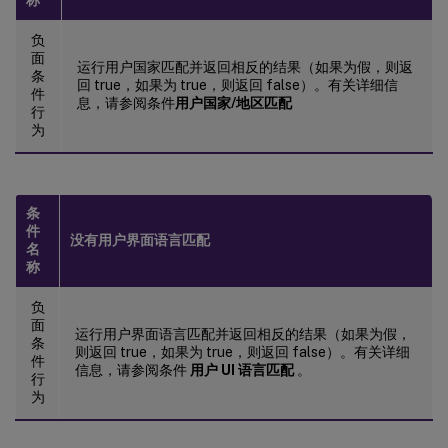
负
面
运行用户国家匹配并返回相反的结果（如果为假，则返
条
回 true，如果为 true，则返回 false）。有关详细信
件
息，请参阅条件
用户国家/地区匹配
行
为
条
件
没有用户界面语言匹配
名
称
负
面
运行用户界面语言匹配并返回相反的结果（如果为假，
条
则返回 true，如果为 true，则返回 false）。有关详细
件
信息，请参阅条件
用户 UI 语言匹配
。
行
为