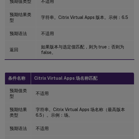
预期值类型
不适用
预期结果类
字符串。Citrix Virtual Apps 版本。示例：6.5
型
预期语法
不适用
如果版本与选定值匹配，则为 true；否则为
返回
false。
条件名称
Citrix Virtual Apps 场名称匹配
预期值类
不适用
型
预期结果
字符串。Citrix Virtual Apps 场名称（最高版本
类型
6.5）。示例：场。
预期语法
不适用