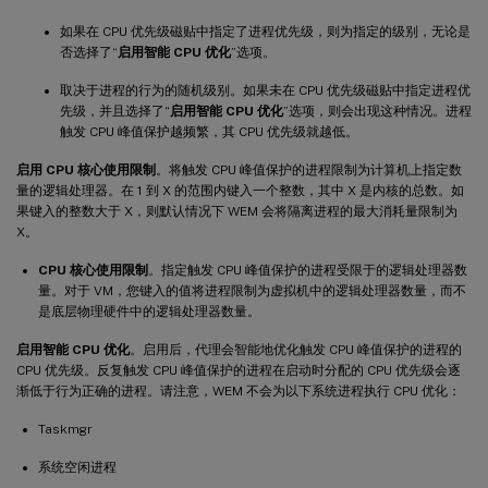
如果在 CPU 优先级磁贴中指定了进程优先级，则为指定的级别，无论是
否选择了“
启用智能 CPU 优化
”选项。
取决于进程的行为的随机级别。如果未在 CPU 优先级磁贴中指定进程优
先级，并且选择了“
启用智能 CPU 优化
”选项，则会出现这种情况。进程
触发 CPU 峰值保护越频繁，其 CPU 优先级就越低。
启用 CPU 核心使用限制
。将触发 CPU 峰值保护的进程限制为计算机上指定数
量的逻辑处理器。在 1 到 X 的范围内键入一个整数，其中 X 是内核的总数。如
果键入的整数大于 X，则默认情况下 WEM 会将隔离进程的最大消耗量限制为
X。
CPU 核心使用限制
。指定触发 CPU 峰值保护的进程受限于的逻辑处理器数
量。对于 VM，您键入的值将进程限制为虚拟机中的逻辑处理器数量，而不
是底层物理硬件中的逻辑处理器数量。
启用智能 CPU 优化
。启用后，代理会智能地优化触发 CPU 峰值保护的进程的
CPU 优先级。反复触发 CPU 峰值保护的进程在启动时分配的 CPU 优先级会逐
渐低于行为正确的进程。请注意，WEM 不会为以下系统进程执行 CPU 优化：
Taskmgr
系统空闲进程