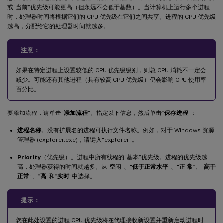
或“当前”优先级可能更高（但永远不会低于基数）。当计算机上运行多个进程
时，处理器时间将根据它们的 CPU 优先级在它们之间共享。进程的 CPU 优先级
越高，分配给它的处理器时间就越多。
注意：
如果在特定进程上设置较低的 CPU 优先级级别，则总 CPU 消耗不一定会
减少。可能还有其他进程（具有较高 CPU 优先级）仍会影响 CPU 使用率
百分比。
要添加流程，请单击“
添加流程
”。指定以下信息，然后单击“
保存进程
”：
进程名称
。没有扩展名的进程可执行文件名称。例如，对于 Windows 资源
管理器 (explorer.exe)，请键入“explorer”。
Priority
（优先级）。进程中所有线程的“基本”优先级。进程的优先级越
高，处理器获得的时间就越多。从“
空
闲”、“
低于正常水平
”、“正
常
”、“
高于
正常
”、“
高
”和“
实时
”中选择。
提示：
您在此处设置的进程 CPU 优先级将在代理接收新设置并重新启动进程时