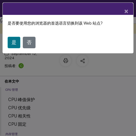
ZH
产品文档
×
工作区环境管理
Workspace Environment Management 2402
是否要使用您的浏览器的首选语言切换到该 Web 站点?
系统优化
此内容已经过机器动态翻译。
在此处提供反馈
是
否
September 12,
2024
C
投稿者:
在本文中
CPU 管理
CPU 峰值保护
CPU 优先级
CPU 相关性
CPU 固定
内存管理