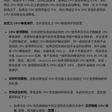
例如，假设有 4 个内核。启用此选项后，如果总 CPU 使用率超过 23%，则占
用总 CPU 资源 15% 以上的进程的 CPU 优先级会自动降低。同样，在 8 个内核
的情况下，如果总 CPU 使用率超过 11%，则占用超过 8% CPU 资源的进程的
CPU 优先级会自动降低。
自定义 CPU 峰值保护。
允许您自定义 CPU 峰值保护的设置。
CPU 使用限制
。任何进程实例必须达到的 CPU 使用率百分比才能触发 CPU
峰值保护。此限制在服务器中的所有逻辑处理器中都是全局性的，并且是逐
个进程确定的。在确定 CPU 峰值保护触发器时，同一进程的多个实例不会
添加其 CPU 使用率百分比。如果进程实例永远不会达到此限制，则不会触
发 CPU 峰值保护。例如，在服务器 VDA 上，在多个并发会话中，假设存在
许多 iexplore.exe 实例。每个实例在一段时间内峰值约为 35% 的 CPU 使
用率，因此，累计时，iexplore.exe 始终消耗较高的 CPU 使用率。但是，
除非您将 CPU 使用限制设置为 35% 或低于 35%，否则不会触发 CPU 峰
值保护。
采样时间限制
。进程在降低其 CPU 优先级之前必须超过 CPU 使用限制的时
间长度。
空闲优先时间
。降低进程 CPU 优先级的时间长度。在此时间之后，优先级
返回到以下之一：
如果未在 CPU 优先级磁贴中指定进程优先级且未选中“
启用智能 CPU 优
化
”选项，则为默认级别（
普通
）。