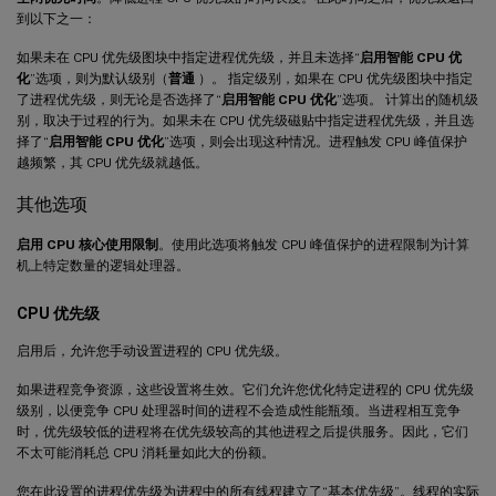
到以下之一：
如果未在 CPU 优先级图块中指定进程优先级，并且未选择“
启用智能 CPU 优
化
”选项，则为默认级别（
普通
）。 指定级别，如果在 CPU 优先级图块中指定
了进程优先级，则无论是否选择了“
启用智能 CPU 优化
”选项。 计算出的随机级
别，取决于过程的行为。如果未在 CPU 优先级磁贴中指定进程优先级，并且选
择了“
启用智能 CPU 优化
”选项，则会出现这种情况。进程触发 CPU 峰值保护
越频繁，其 CPU 优先级就越低。
其他选项
启用 CPU 核心使用限制
。使用此选项将触发 CPU 峰值保护的进程限制为计算
机上特定数量的逻辑处理器。
CPU 优先级
启用后，允许您手动设置进程的 CPU 优先级。
如果进程竞争资源，这些设置将生效。它们允许您优化特定进程的 CPU 优先级
级别，以便竞争 CPU 处理器时间的进程不会造成性能瓶颈。当进程相互竞争
时，优先级较低的进程将在优先级较高的其他进程之后提供服务。因此，它们
不太可能消耗总 CPU 消耗量如此大的份额。
您在此设置的进程优先级为进程中的所有线程建立了“基本优先级”。线程的实际