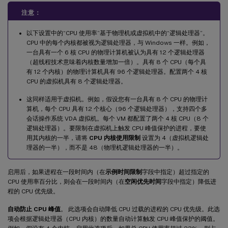
注意：
以下设置中的“CPU 使用率”基于物理机或虚拟机中的“逻辑处理器”。
CPU 中的每个内核都被视为逻辑处理器，与 Windows 一样。例如，
一台具有一个 6 核 CPU 的物理计算机被认为具有 12 个逻辑处理器
（超线程技术意味着内核数量增加一倍）。具有 8 个 CPU（每个具
有 12 个内核）的物理计算机具有 96 个逻辑处理器。配置两个 4 核
CPU 的虚拟机具有 8 个逻辑处理器。
这同样适用于虚拟机。例如，假设您有一台具有 8 个 CPU 的物理计
算机，每个 CPU 具有 12 个核心（96 个逻辑处理器），支持四个多
会话操作系统 VDA 虚拟机。每个 VM 都配置了两个 4 核 CPU（8 个
逻辑处理器）。要限制在虚拟机上触发 CPU 峰值保护的进程，要使
用其内核的一半，请将
CPU 内核使用限制
设置为 4（虚拟机逻辑处
理器的一半），而不是 48（物理机逻辑处理器的一半）。
启用后，如果进程在一段时间内（在
示例时间限制
字段中指定）超过指定的
CPU 使用率百分比，则会在一段时间内（在
空闲优先时间
字段中指定）降低进
程的 CPU 优先级。
自动防止 CPU 峰值
。 此选项会自动降低 CPU 过载的进程的 CPU 优先级。此选
项会根据逻辑处理器（CPU 内核）的数量自动计算触发 CPU 峰值保护的阈值。