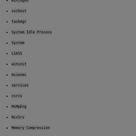
winlogon
svchost
taskmgr
System Idle Process
System
LSASS
wininit
msiexec
services
csrss
MsMpEng
NisSrv
Memory Compression