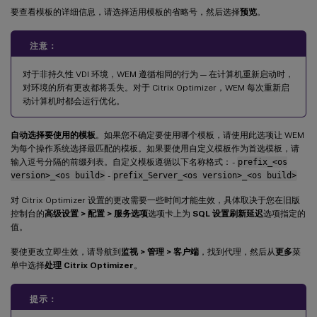
要查看模板的详细信息，请选择适用模板的省略号，然后选择
预览
。
注意：
对于非持久性 VDI 环境，WEM 遵循相同的行为 — 在计算机重新启动时，
对环境的所有更改都将丢失。对于 Citrix Optimizer，WEM 每次重新启
动计算机时都会运行优化。
自动选择要使用的模板
。如果您不确定要使用哪个模板，请使用此选项让 WEM
为每个操作系统选择最匹配的模板。如果要使用自定义模板作为首选模板，请
输入逗号分隔的前缀列表。自定义模板遵循以下名称格式： -
prefix_<os
version>_<os build>
-
prefix_Server_<os version>_<os build>
对 Citrix Optimizer 设置的更改需要一些时间才能生效，具体取决于您在旧版
控制台的
高级设置 > 配置 > 服务选项
选项卡上为
SQL 设置刷新延迟
选项指定的
值。
要使更改立即生效，请导航到
监视 > 管理 > 客户端
，找到代理，然后从
更多
菜
单中选择
处理 Citrix Optimizer
。
提示：