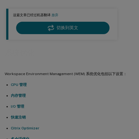
优化空闲进程的内存使用情况
这篇文章已经过机器翻译.
放弃
特定进程的内存使用限制
切换到英文
I/O 管理
进程 I/O 优先级
快速注销
系统优化
Citrix Optimizer
多会话优化
Workspace Environment Management (WEM) 系统优化包括以下设置：
排除组
CPU 管理
排除进程
内存管理
I/O 管理
快速注销
Citrix Optimizer
多会话优化