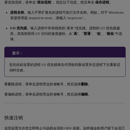
要添加流程，请单击“
添加流程
”。指定以下信息，然后单击
保存进程
。
进程名称
。输入不带扩展名的进程可执行文件名称。例如，对于 Windows
资源管理器 (explorer.exe)，请键入“explorer”。
I/O 优先级
。输入进程中所有线程的“基本”优先级。进程的 I/O 优先级越
高，其线程获得 I/O 访问的速度越快。从“
高
”、“
普通
”、“
低
”、“
极低
”中选
择。
提示：
您在此处设置的进程 I/O 优先级将在代理收到新设置并且进程下次重新启
动时生效。
要删除进程，请单击进程旁边的省略号，然后选择
删除
。
要编辑进程，请单击进程旁边的省略号，然后选择
编辑
。
快速注销
这些设置允许您立即终止与远程会话的 HDX 连接。这样做会给用户留下会话已