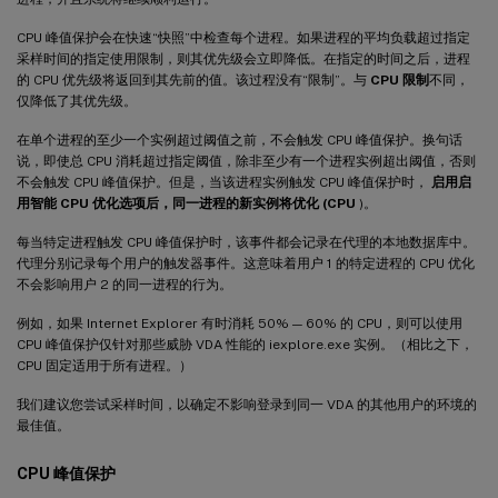
CPU 峰值保护会在快速“快照”中检查每个进程。如果进程的平均负载超过指定
采样时间的指定使用限制，则其优先级会立即降低。在指定的时间之后，进程
的 CPU 优先级将返回到其先前的值。该过程没有“限制”。与
CPU 限制
不同，
仅降低了其优先级。
在单个进程的至少一个实例超过阈值之前，不会触发 CPU 峰值保护。换句话
说，即使总 CPU 消耗超过指定阈值，除非至少有一个进程实例超出阈值，否则
不会触发 CPU 峰值保护。但是，当该进程实例触发 CPU 峰值保护时，
启用启
用智能 CPU 优化选项后，同一进程的新实例将优化 (CPU
)。
每当特定进程触发 CPU 峰值保护时，该事件都会记录在代理的本地数据库中。
代理分别记录每个用户的触发器事件。这意味着用户 1 的特定进程的 CPU 优化
不会影响用户 2 的同一进程的行为。
例如，如果 Internet Explorer 有时消耗 50% — 60% 的 CPU，则可以使用
CPU 峰值保护仅针对那些威胁 VDA 性能的 iexplore.exe 实例。（相比之下，
CPU 固定适用于所有进程。）
我们建议您尝试采样时间，以确定不影响登录到同一 VDA 的其他用户的环境的
最佳值。
CPU 峰值保护