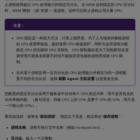
止进程使用超过 CPU 处理能力的指定百分比。当 WEM 达到指定的 CPU 百分比
时，WEM“限制”（或“夹紧”）该进程。这样可以防止进程占用大量 CPU。
注意：
CPU 固定是一种蛮力方法，计算上很昂贵。为了人为地保持麻烦进程
的 CPU 使用率较低，最好使用 CPU 峰值保护，同时为这些进程分配
静态 CPU 优先级和 CPU 关联性。CPU 限制最好是为了控制那些在资
源管理方面臭名昭著不好但不能放弃优先级的进程而保留 CPU 限
制。
在对某个进程应用一定百分比的 CPU 处理能力并稍后为同一进程配
置不同的百分比后，选择
刷新 Agent 主机设置
以使更改生效。
您配置的固定百分比应用于服务器中任何单个 CPU 的总功率，而不是其包含的
任何单独内核。（换句话说，四核 CPU 上的 10% 是整个 CPU 的 10%，而不是
一个核心的 10%）。
要添加流程，请单击“
添加流程
”。指定以下信息，然后单击“
保存进程
”：
进程名称
。进程可执行文件名称（例如 notepad.exe）。
百分比
。输入一个正整数。