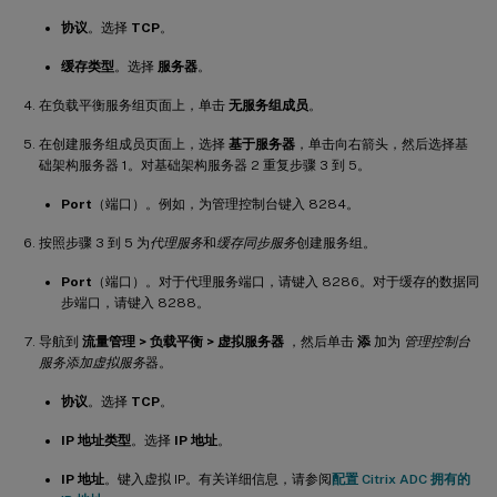
协议
。选择
TCP
。
缓存类型
。选择
服务器
。
在负载平衡服务组页面上，单击
无服务组成员
。
在创建服务组成员页面上，选择
基于服务器
，单击向右箭头，然后选择基
础架构服务器 1。对基础架构服务器 2 重复步骤 3 到 5。
Port
（端口）。例如，为管理控制台键入 8284。
按照步骤 3 到 5 为
代理服务
和
缓存同步服务
创建服务组。
Port
（端口）。对于代理服务端口，请键入 8286。对于缓存的数据同
步端口，请键入 8288。
导航到
流量管理 > 负载平衡 > 虚拟服务器
，然后单击
添
加为
管理控制台
服务添加虚拟服务
器。
协议
。选择
TCP
。
IP 地址类型
。选择
IP 地址
。
IP 地址
。键入虚拟 IP。有关详细信息，请参阅
配置 Citrix ADC 拥有的