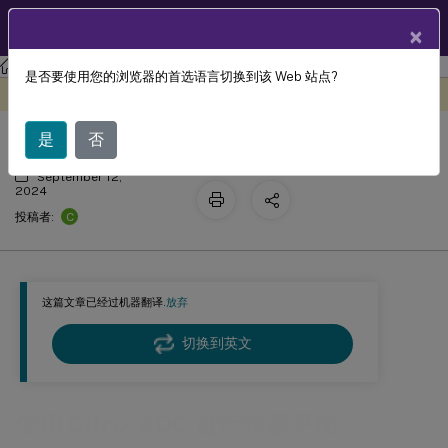
ZH
产品文档
×
工作区环境管理
Workspace Environment Management 2402
是否要使用您的浏览器的首选语言切换到该 Web 站点?
使用 Citrix ADC 进行负载平衡
此内容已经过机器动态翻译。
在此处提供反馈
是
否
September 12,
2024
C
投稿者:
这篇文章已经过机器翻译.
放弃
切换到英文
使用 Citrix ADC 进行负载平衡