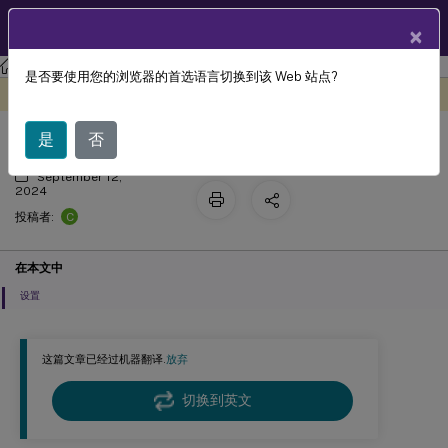
ZH
产品文档
×
工作区环境管理
Workspace Environment Management 2402
是否要使用您的浏览器的首选语言切换到该 Web 站点?
多会话优化
此内容已经过机器动态翻译。
在此处提供反馈
是
否
September 12,
2024
C
投稿者:
在本文中
设置
这篇文章已经过机器翻译.
放弃
切换到英文