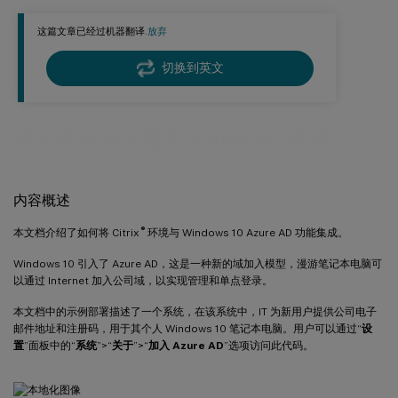
配置外部 DNS 地址
这篇文章已经过机器翻译.
放弃
配置安全组的设置
创建 ADFS 证书
切换到英文
Set up Azure AD
启用 Azure 活动目录 加入
联合身份验证服务 Azure AD 集成
Install XenApp or XenDesktop
配置用于 StoreFront 单一登录的新 Azure AD 应用程序
内容概述
安装和配置 NetScaler 网关
对 StoreFront 地址进行配置
®
本文档介绍了如何将 Citrix
环境与 Windows 10 Azure AD 功能集成。
启用对 NetScaler SAML 身份验证的支持
Windows 10 引入了 Azure AD，这是一种新的域加入模型，漫游笔记本电脑可
验证端到端系统
以通过 Internet 加入公司域，以实现管理和单点登录。
附录
本文档中的示例部署描述了一个系统，在该系统中，IT 为新用户提供公司电子
邮件地址和注册码，用于其个人 Windows 10 笔记本电脑。用户可以通过“
设
相关参考资料
置
”面板中的“
系统
”>“
关于
”>“
加入 Azure AD
”选项访问此代码。