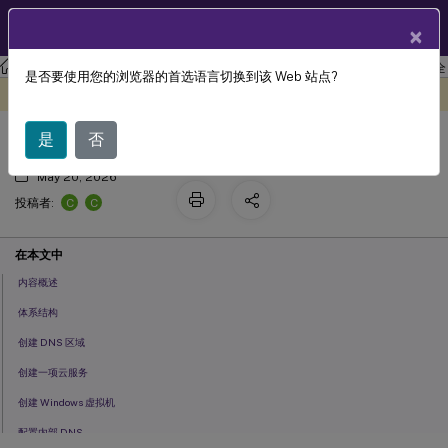
ZH
产品文档
×
XenApp and XenDesktop
XenApp 和 XenDesktop 7.15 LTSR
安全
是否要使用您的浏览器的首选语言切换到该 Web 站点?
联合身份验证服务 Azure AD 集成
此内容已经过机器动态翻译。
在此处提供反馈
是
否
May 20, 2026
C
C
投稿者:
在本文中
内容概述
体系结构
创建 DNS 区域
创建一项云服务
创建 Windows 虚拟机
配置内部 DNS