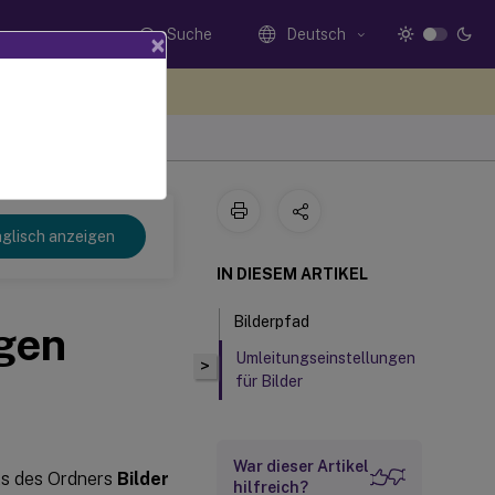
Suche
Deutsch
×
n Sie hier Feedback
glisch anzeigen
IN DIESEM ARTIKEL
Bilderpfad
ngen
Umleitungseinstellungen
>
für Bilder
War dieser Artikel
lts des Ordners
Bilder
hilfreich?