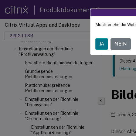
Produktdokumentation
Einstellungen der Richtlinie "ICA"
Über die Registrierung verwaltete HDX-
Citrix Virtual Apps and Desktops
Möchten Sie die Web
Dieser Inhalt
Features
Einstellungen der Richtlinie
2203 LTSR
Citrix
"Lastverwaltung"
JA
NEIN
Einstellungen der Richtlinie
"Profilverwaltung"
Dieser A
Erweiterte Richtlinieneinstellungen
(Haftun
Grundlegende
Richtlinieneinstellungen
Plattformübergreifende
Bild
Richtlinieneinstellungen
Einstellungen der Richtlinie
<
"Dateisystem"
Einstellungen der Richtlinie
June 5, 
"Ordnerumleitung"
Einstellungen der Richtlinie
Dieser Absc
"AppData(Roaming)"