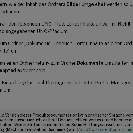
ern, wie der Inhalt des Ordners
Bilder
umgeleitet werden soll,
Optionen:
 an den folgenden UNC-Pfad. Leitet Inhalte an den im Richtli
fad angegebenen UNC-Pfad um.
zum Ordner „Dokumente“ umleiten. Leitet Inhalte an einen Ord
nte“ um.
 an einen Ordner relativ zum Ordner
Dokumente
umzuleiten, m
enpfad
aktiviert sein.
Einstellung hier nicht konfiguriert ist, leitet Profile Mana
ht um.
elle Version dieser Produktdokumentation ist in englischer Sprache ver
wurden ausschließlich zu Ihrer Bequemlichkeit verfasst und können m
thalten. Weitere Informationen finden Sie im Haftungsausschluss zur
g (Machine Translation Disclaimer) auf
Cloud Software Group home
.