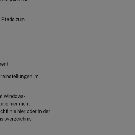
s Pfads zum
ment
reinstellungen im
 im Windows-
nie hier nicht
htlinie hier oder in der
asisverzeichnis