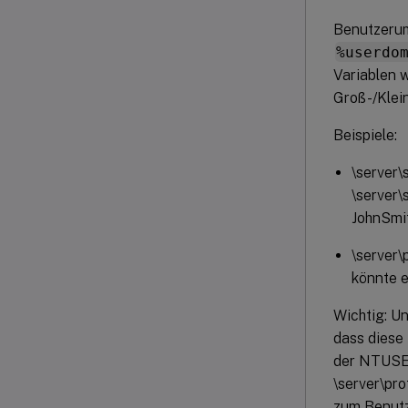
Benutzerum
%userdo
Variablen w
Groß-/Klein
Beispiele:
\server
\server
JohnSmit
\serve
könnte 
Wichtig: Un
dass diese 
der NTUSER
\server\pr
zum Benutz