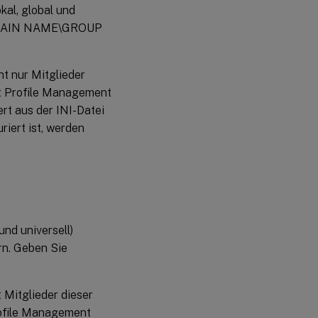
al, global und
DOMAIN NAME\GROUP
nt nur Mitglieder
tet Profile Management
Wert aus der INI-Datei
riert ist, werden
nd universell)
rn. Geben Sie
t Mitglieder dieser
Profile Management