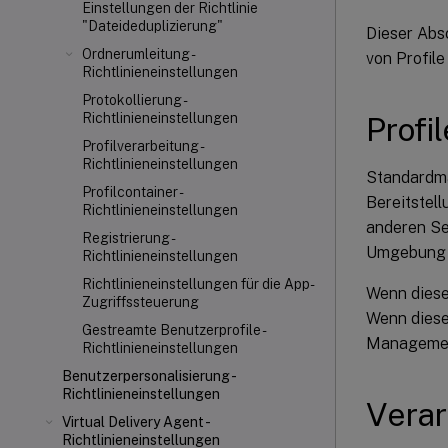
Einstellungen der Richtlinie
"Dateideduplizierung"
Dieser Absc
Ordnerumleitung -
von Profil
Richtlinieneinstellungen
Protokollierung -
Richtlinieneinstellungen
Profi
Profilverarbeitung -
Richtlinieneinstellungen
Standardmä
Profilcontainer -
Bereitstell
Richtlinieneinstellungen
anderen Se
Registrierung -
Umgebung f
Richtlinieneinstellungen
Richtlinieneinstellungen für die App-
Wenn diese 
Zugriffssteuerung
Wenn diese 
Gestreamte Benutzerprofile -
Management
Richtlinieneinstellungen
Benutzerpersonalisierung -
Richtlinieneinstellungen
Verar
Virtual Delivery Agent -
Richtlinieneinstellungen