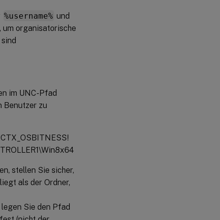
r
%username%
und
n, um organisatorische
 sind
gen im UNC-Pfad
n Benutzer zu
!CTX_OSBITNESS!
CONTROLLER1\Win8x64
, stellen Sie sicher,
iegt als der Ordner,
 legen Sie den Pfad
est (nicht der