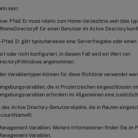
ann sein:
tiver Pfad. Er muss relativ zum Home-Verzeichnis sein (das ty
 #homeDirectory# für einen Benutzer im Active Directory konfig
-Pfad. Er gibt typischerweise eine Serverfreigabe oder ein
ert oder nicht konfiguriert. In diesem Fall wird ein Wert von
rectory#\Windows angenommen.
den Variablentypen können für diese Richtlinie verwendet wer
gebungsvariablen, die in Prozentzeichen eingeschlossen sin
gebungsvariablen erfordern im Allgemeinen eine zusätzliche
e des Active Directory-Benutzerobjekts, die in Rauten eingesch
countName#).
Management-Variablen. Weitere Informationen finden Sie im
 Management-Variablen.