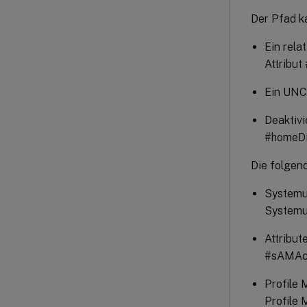
Der Pfad k
Ein rela
Attribut
Ein UNC
Deaktivi
#homeDi
Die folgen
Systemum
Systemum
Attribut
#sAMAc
Profile 
Profile