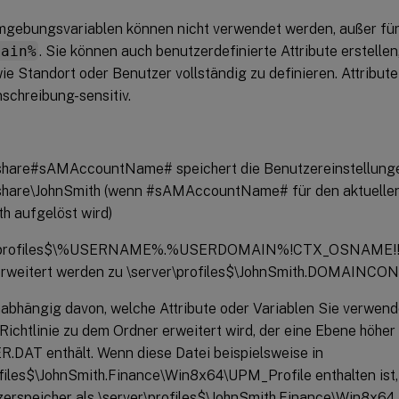
gebungsvariablen können nicht verwendet werden, außer fü
main%
. Sie können auch benutzerdefinierte Attribute erstelle
ie Standort oder Benutzer vollständig zu definieren. Attribute
schreibung-sensitiv.
\share#sAMAccountName# speichert die Benutzereinstellun
\share\JohnSmith (wenn #sAMAccountName# für den aktuelle
h aufgelöst wird)
r\profiles$\%USERNAME%.%USERDOMAIN%!CTX_OSNAME!
erweitert werden zu \server\profiles$\JohnSmith.DOMAIN
abhängig davon, welche Attribute oder Variablen Sie verwenden
Richtlinie zu dem Ordner erweitert wird, der eine Ebene höher l
.DAT enthält. Wenn diese Datei beispielsweise in
ofiles$\JohnSmith.Finance\Win8x64\UPM_Profile enthalten ist,
erspeicher als \server\profiles$\JohnSmith.Finance\Win8x64 f