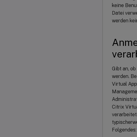
keine Benut
Datei verwe
werden kei
Anmel
verar
Gibt an, o
werden. Bea
Virtual App
Management
Administra
Citrix Vir
verarbeitet
typischerw
Folgendes: