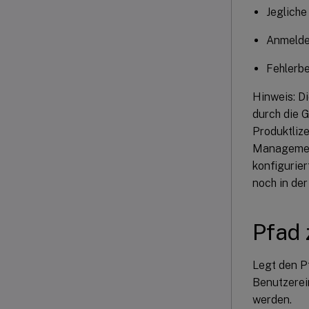
Jeglich
Anmeld
Fehlerb
Hinweis: D
durch die 
Produktlize
Management
konfigurier
noch in der
Pfad 
Legt den P
Benutzerei
werden.