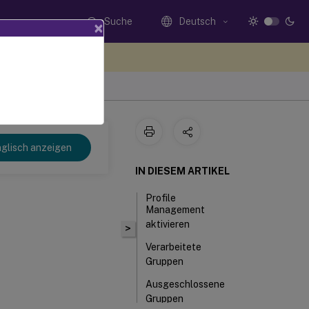
Suche
Deutsch
×
n Sie hier Feedback
glisch anzeigen
IN DIESEM ARTIKEL
Profile
Management
aktivieren
>
Verarbeitete
Gruppen
Ausgeschlossene
Gruppen