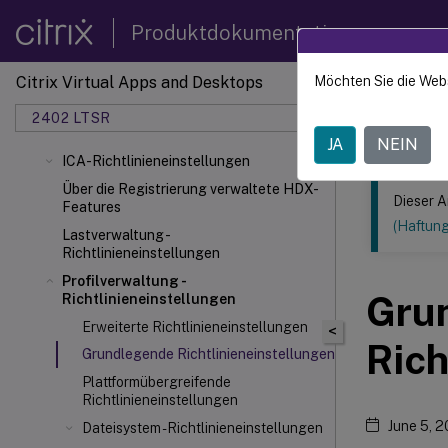
Produktdokumentation
Citrix Virtual Apps and Desktops
Möchten Sie die Web
Dieser Inhalt
2402 LTSR
Citrix
JA
NEIN
ICA-Richtlinieneinstellungen
Über die Registrierung verwaltete HDX-
Dieser A
Features
(Haftun
Lastverwaltung -
Richtlinieneinstellungen
Profilverwaltung -
Gru
Richtlinieneinstellungen
Erweiterte Richtlinieneinstellungen
<
Rich
Grundlegende Richtlinieneinstellungen
Plattformübergreifende
Richtlinieneinstellungen
June 5, 
Dateisystem - Richtlinieneinstellungen