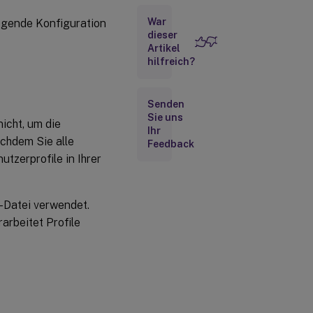
Anmeldungen
War
legende Konfiguration
lokaler
dieser
Administratoren
Artikel
verarbeiten
hilfreich?
Pfad zum
Benutzerspeicher
Senden
Sie uns
icht, um die
Benutzerspeicher
Ihr
migrieren
achdem Sie alle
Feedback
utzerprofile in Ihrer
Aktives
Zurückschreiben
NI-Datei verwendet.
Aktives
rarbeitet Profile
Zurückschreiben
der
Registrierung
Unterstützung
für
Offlineprofile