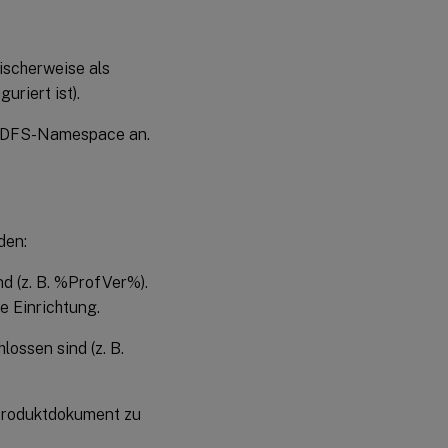
pischerweise als
uriert ist).
en DFS-Namespace an.
den:
d (z. B. %ProfVer%).
 Einrichtung.
lossen sind (z. B.
 Produktdokument zu