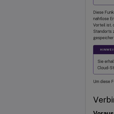
Diese Funkt
nahtlose Er
Vorteil ist
Standorts 
gespeicher
HINWEI
Sie erha
Cloud-St
Um diese Fu
Verbi
Voraus