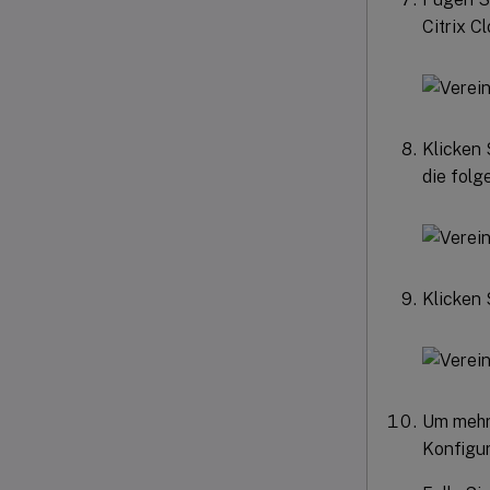
Citrix C
Klicken 
die fol
Klicken 
Um mehre
Konfigur