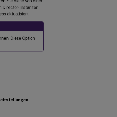
ren Sie diese von einer
n Director-Instanzen
s aktualisiert.
rnen
. Diese Option
eitstellungen