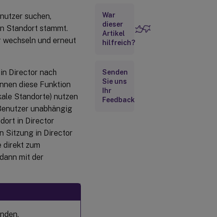
Konfigurationsschritte
War
nutzer suchen,
dieser
en Standort stammt.
Artikel
Suchen nach einem
r wechseln und erneut
hilfreich?
Benutzer in
Hybridbereitstellungen
in Director nach
Senden
Sie uns
önnen diese Funktion
Ihr
kale Standorte) nutzen
Feedback
 Benutzer unabhängig
dort in Director
n Sitzung in Director
e direkt zum
dann mit der
enden.