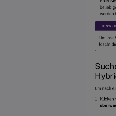
Falls Si
beliebig
werden b
HINWEI
Um Ihre S
löscht d
Suche
Hybri
Um nach ei
Klicken 
überwac