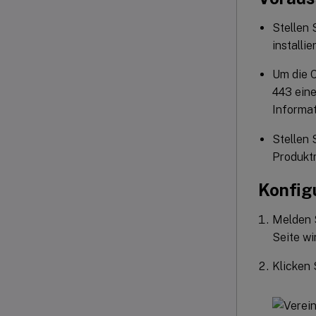
Stellen 
installier
Um die C
443 eine
Informat
Stellen 
Produktr
Konfig
Melden S
Seite wi
Klicken 