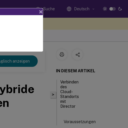
Suche
Deutsch
×
n Sie hier Feedback
glisch anzeigen
IN DIESEM ARTIKEL
Verbinden
hybride
des
Cloud-
>
Standorts
en
mit
Director
Voraussetzungen