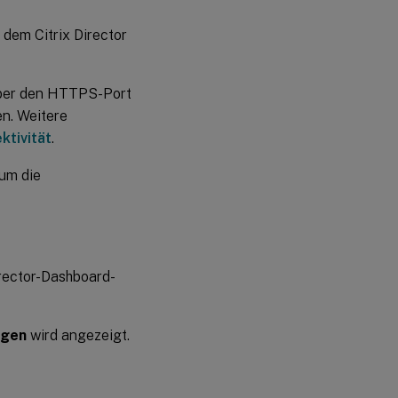
 dem Citrix Director
 über den HTTPS-Port
en. Weitere
ktivität
.
 um die
irector-Dashboard-
ngen
wird angezeigt.