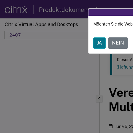
Produktdokumentation
Citrix Virtual Apps and Desktops
Möchten Sie die Web
Dieser Inhalt
2407
JA
NEIN
Dieser A
(Haftun
Vere
<
Mult
June 5, 