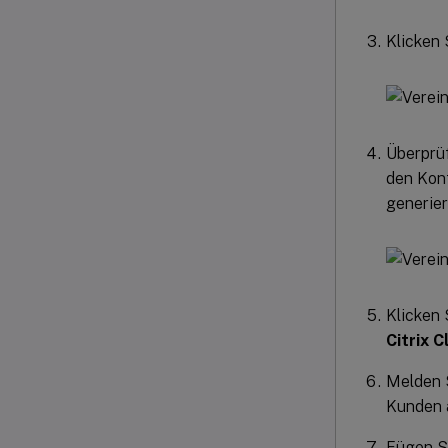
Klicken 
Überprüf
den Konf
generier
Klicken 
Citrix C
Melden S
Kunden 
Fügen Si