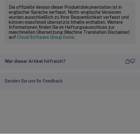
Die offizielle Version dieser Produktdokumentation ist in
englischer Sprache verfasst. Nicht-englische Versionen
wurden ausschließlich zu Ihrer Bequemlichkeit verfasst und
können maschinell übersetzte Inhalte enthalten. Weitere
Informationen finden Sie im Haftungsausschluss zur
maschinellen Übersetzung (Machine Translation Disclaimer)
auf
Cloud Software Group home
.
War dieser Artikel hilfreich?
Senden Sie uns Ihr Feedback