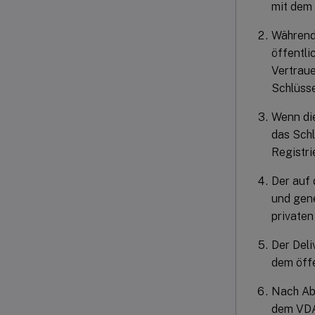
mit dem 
Während
öffentli
Vertraue
Schlüsse
Wenn die
das Schl
Registri
Der auf 
und gene
privaten
Der Deli
dem öff
Nach Ab
dem VDA 