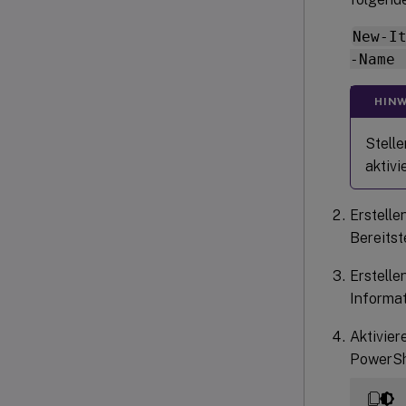
New-I
-Name 
HINW
Stelle
aktivi
Erstell
Bereitst
Erstelle
Informat
Aktivie
PowerSh