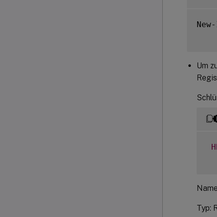
New-
Um zu
Regis
Schlü
H
Name
Typ: