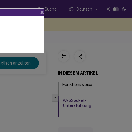
Suche
Deutsch
×
n Sie hier Feedback
glisch anzeigen
IN DIESEM ARTIKEL
Funktionsweise
n
>
WebSocket-
Unterstützung