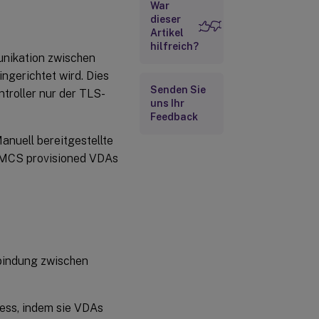
War
dieser
Artikel
hilfreich?
unikation zwischen
ngerichtet wird. Dies
Senden Sie
troller nur der TLS-
uns Ihr
Feedback
anuell bereitgestellte
n-MCS provisioned VDAs
bindung zwischen
zess, indem sie VDAs