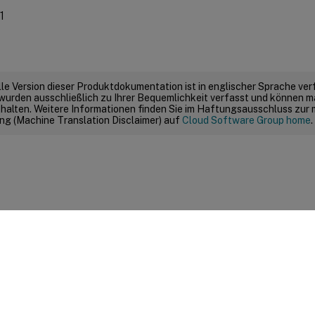
1
elle Version dieser Produktdokumentation ist in englischer Sprache ver
wurden ausschließlich zu Ihrer Bequemlichkeit verfasst und können m
thalten. Weitere Informationen finden Sie im Haftungsausschluss zur
g (Machine Translation Disclaimer) auf
Cloud Software Group home
.
Feedback zur Site
|
Ihre Datenschutzauswahl
|
Datenschutz un