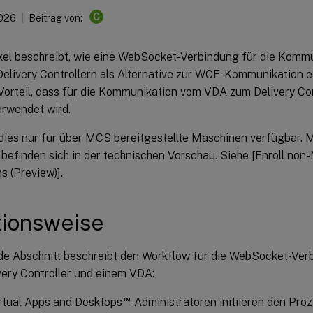
C
2026
Beitrag von:
ikel beschreibt, wie eine WebSocket-Verbindung für die Komm
elivery Controllern als Alternative zur WCF-Kommunikation ei
Vorteil, dass für die Kommunikation vom VDA zum Delivery Con
erwendet wird.
 dies nur für über MCS bereitgestellte Maschinen verfügbar. M
befinden sich in der technischen Vorschau. Siehe [Enroll no
s (Preview)].
tionsweise
de Abschnitt beschreibt den Workflow für die WebSocket-Ver
very Controller und einem VDA:
™
irtual Apps and Desktops
-Administratoren initiieren den Pro