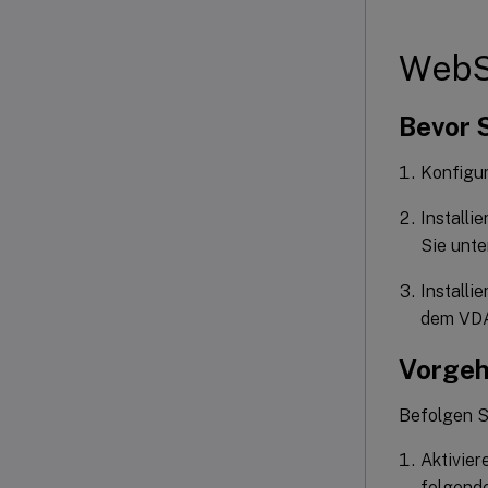
WebS
Bevor 
Konfigur
Installi
Sie unt
Installi
dem VDA,
Vorge
Befolgen S
Aktivier
folgende