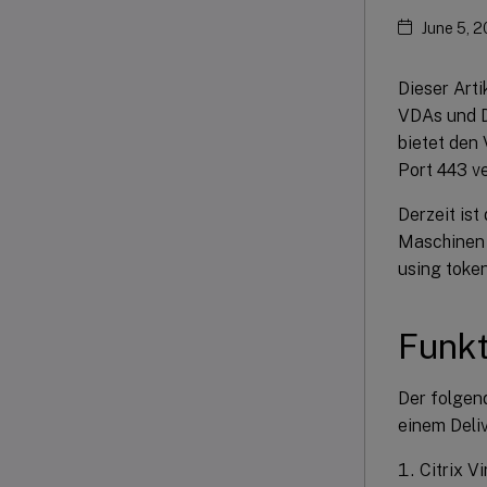
June 5, 
Dieser Art
VDAs und D
bietet den 
Port 443 v
Derzeit ist
Maschinen 
using token
Funk
Der folgen
einem Deli
Citrix V