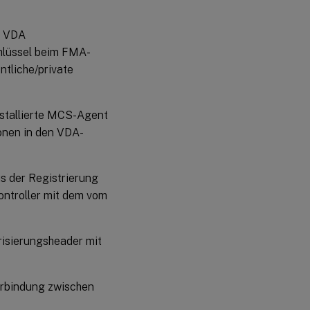
n VDA
chlüssel beim FMA-
ntliche/private
nstallierte MCS-Agent
ionen in den VDA-
us der Registrierung
ontroller mit dem vom
risierungsheader mit
erbindung zwischen