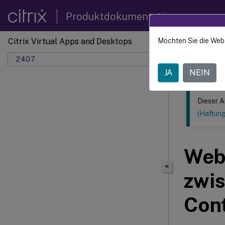
Produktdokumentation
Citrix Virtual Apps and Desktops
Möchten Sie die Web
Dieser Inhalt
2407
JA
NEIN
Dieser A
(Haftun
Web
<
zwi
Cont