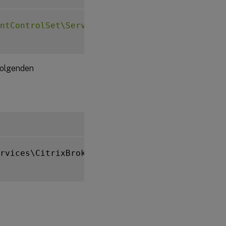
ntControlSet\Services\CitrixBrokerAgent\WebS
folgenden
rvices\CitrixBrokerAgent\WebSocket
