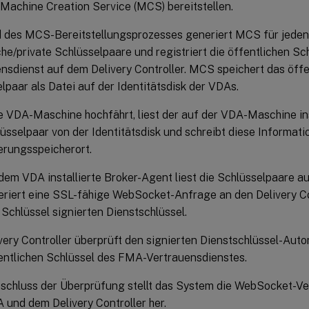
Machine Creation Service (MCS) bereitstellen.
 des MCS-Bereitstellungsprozesses generiert MCS für jede
che/private Schlüsselpaare und registriert die öffentlichen S
nsdienst auf dem Delivery Controller. MCS speichert das öffe
lpaar als Datei auf der Identitätsdisk der VDAs.
 VDA-Maschine hochfährt, liest der auf der VDA-Maschine i
üsselpaar von der Identitätsdisk und schreibt diese Informat
erungsspeicherort.
dem VDA installierte Broker-Agent liest die Schlüsselpaare a
riert eine SSL-fähige WebSocket-Anfrage an den Delivery C
 Schlüssel signierten Dienstschlüssel.
very Controller überprüft den signierten Dienstschlüssel-Auto
entlichen Schlüssel des FMA-Vertrauensdienstes.
schluss der Überprüfung stellt das System die WebSocket-V
und dem Delivery Controller her.