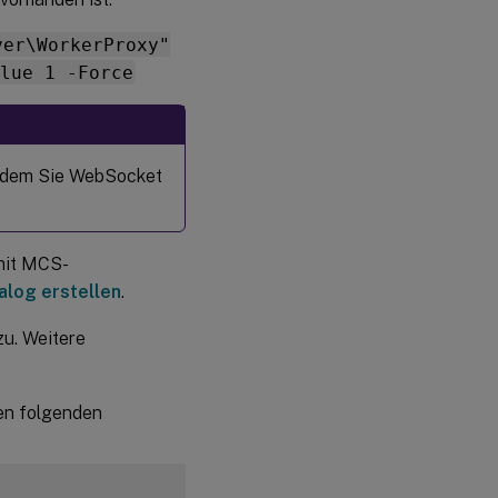
ver\WorkerProxy"
lue 1 -Force
achdem Sie WebSocket
mit MCS-
log erstellen
.
zu. Weitere
en folgenden