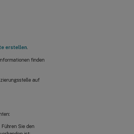
te erstellen
.
 Informationen finden
izierungsstelle auf
hten:
. Führen Sie den
 vorhanden ist: