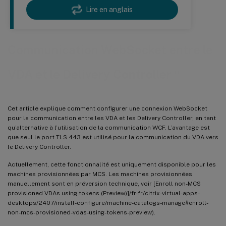
Lire en anglais
Communication WebSocket entre le
™
VDA et le Delivery Controller
Cet article explique comment configurer une connexion WebSocket
pour la communication entre les VDA et les Delivery Controller, en tant
qu’alternative à l’utilisation de la communication WCF. L’avantage est
que seul le port TLS 443 est utilisé pour la communication du VDA vers
le Delivery Controller.
Actuellement, cette fonctionnalité est uniquement disponible pour les
machines provisionnées par MCS. Les machines provisionnées
manuellement sont en préversion technique, voir [Enroll non-MCS
provisioned VDAs using tokens (Preview)]/fr-fr/citrix-virtual-apps-
desktops/2407/install-configure/machine-catalogs-manage#enroll-
non-mcs-provisioned-vdas-using-tokens-preview).