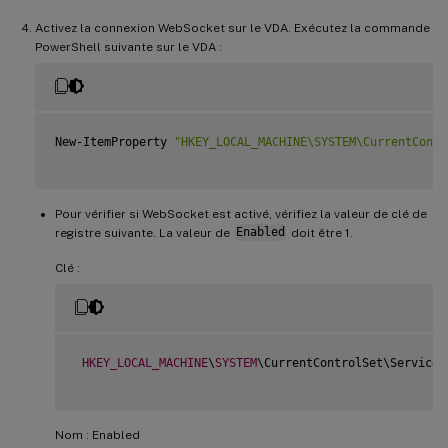
Activez la connexion WebSocket sur le VDA. Exécutez la commande
PowerShell suivante sur le VDA :
New-ItemProperty 
"HKEY_LOCAL_MACHINE\SYSTEM\CurrentContr
Pour vérifier si WebSocket est activé, vérifiez la valeur de clé de
registre suivante. La valeur de
Enabled
doit être 1.
Clé :
HKEY_LOCAL_MACHINE
\
SYSTEM
\CurrentControlSet\Services
Nom : Enabled