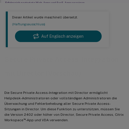
Erfolgreich gestartete Web-Apps und SaaS-Apps anzeigen
Details zu den Apps mit verweigertem Zugriff anzeigen
Dieser Artikel wurde maschinell übersetzt.
(Haftungsausschluss)
Auf Englisch anzeigen
Secure Private Access-Integration
mit Director (Vorschau)
Die Secure Private Access-Integration mit Director ermöglicht
Helpdesk-Administratoren oder vollständigen Administratoren die
Überwachung und Fehlerbehebung aller Secure Private Access-
Sitzungen in Director. Um diese Funktion zu unterstützen, müssen Sie
die Version 2402 oder höher von Director, Secure Private Access, Citrix
™
Workspace
-App und VDA verwenden.