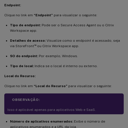
Endpoint:
Clique no link em
“Endpoint”
para visualizar o seguinte:
Tipo de endpoint:
Pode ser o Secure Access Agent ou o Citrix
Workspace app.
Detalhes de acesso:
Visualize como o endpoint é acessado, seja
™
via StoreFront
ou Citrix Workspace app.
SO do endpoint:
Por exemplo, Windows.
Tipo de local:
Indica se o local é interno ou externo.
Local do Recurso:
Clique no link em
“Local do Recurso”
para visualizar o seguinte:
OBSERVAÇÃO:
Isso é aplicável apenas para aplicativos Web e SaaS.
Número de aplicativos enumerados:
Exibe o número de
aplicativos enumerados e a URL da loja.