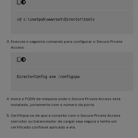
cd c
:
\inetpub\wwwroot\Director\tools

Execute o seguinte comando para configurar o Secure Private
Access:
DirectorConfig
.
exe 
/
configspa

Insira o FQDN da máquina onde o Secure Private Access está
instalado, juntamente com o número da porta.
Certifique-se de que a conexão com o Secure Private Access
(servidor ou balanceador de carga) seja segura e tenha um
certificado confiável aplicado a ela.