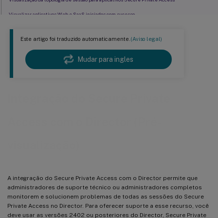
Visualizar aplicativos Web e SaaS iniciados com sucesso
Visualizar detalhes sobre os aplicativos com acesso negado
Este artigo foi traduzido automaticamente.
(Aviso legal)
Mudar para ingles
Integração do Secure Private
Access com o Director (Pré-
visualização)
A integração do Secure Private Access com o Director permite que
administradores de suporte técnico ou administradores completos
monitorem e solucionem problemas de todas as sessões do Secure
Private Access no Director. Para oferecer suporte a esse recurso, você
deve usar as versões 2402 ou posteriores do Director, Secure Private