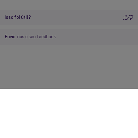
Isso foi útil?
Envie-nos o seu feedback
Feedback do site
Suas escolhas de privacidade
Privacidade e termos legais
Preferências de cookies
docs.cloud.com
© 1999-
2026
Cloud Software Group, Inc. All rights reserved.