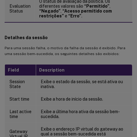
O status de avaliação da política. Os
Evaluation
diferentes valores são
“Permitido”
,
Status
“Negado”
,
“Acesso permitido com
restrições”
e
“Erro”
.
Detalhes da sessão
Para uma sessão falha, o motivo da falha da sessão é exibido. Para
uma sessão bem-sucedida, os seguintes detalhes são exibidos:
Field
Description
Session
Exibe o estado da sessão, se está ativa ou
State
inativa.
Start time
Exibe a hora de início da sessão.
Last active
Exibe a última hora ativa da sessão bem-
time
sucedida.
Exibe o endereço IP virtual do gateway ao
Gateway
qual a sessão bem-sucedida está
Virtual IP