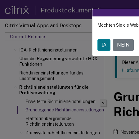
Produktdokumentation
Citrix Virtual Apps and Desktops
Möchten Sie die Web
Dieser Inhalt
Current Release
Citrix 
JA
NEIN
ICA-Richtlinieneinstellungen
Über die Registrierung verwaltete HDX-
Dieser A
Funktionen
(Haftun
Richtlinieneinstellungen für das
Lastmanagement
Richtlinieneinstellungen für die
Gru
Profilverwaltung
Erweiterte Richtlinieneinstellungen
<
Rich
Grundlegende Richtlinieneinstellungen
Plattformübergreifende
Richtlinieneinstellungen
Novembe
Dateisystem-Richtlinieneinstellungen