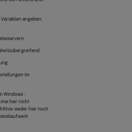
 Variablen angeben,
ateiservern
nheitsübergreifend
tung
nstellungen im
 im Windows-
nie hier nicht
htlinie weder hier noch
Basislaufwerk