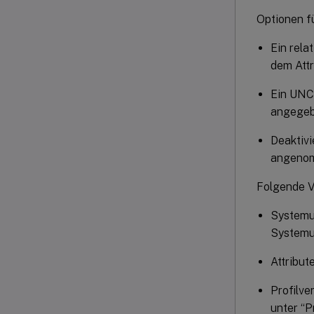
Optionen f
Ein rela
dem Attr
Ein UNC
angegeb
Deaktivi
angeno
Folgende V
Systemu
Systemum
Attribut
Profilve
unter “P