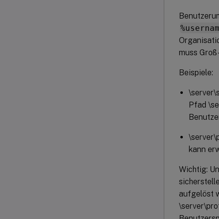
Benutzerum
%userna
Organisatio
muss Groß-
Beispiele:
\server
Pfad \s
Benutzer
\serve
kann er
Wichtig: U
sicherstell
aufgelöst w
\server\pr
Benutzersp