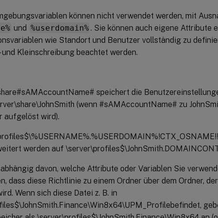
gebungsvariablen können nicht verwendet werden, mit Aus
me%
und
%userdomain%
. Sie können auch eigene Attribute e
nsvariablen wie Standort und Benutzer vollständig zu definier
 und Kleinschreibung beachtet werden.
\share#sAMAccountName# speichert die Benutzereinstellung
erver\share\JohnSmith (wenn #sAMAccountName# zu JohnSmit
 aufgelöst wird).
r\profiles$\%USERNAME%.%USERDOMAIN%!CTX_OSNAME!
weitert werden auf \server\profiles$\JohnSmith.DOMAINC
nabhängig davon, welche Attribute oder Variablen Sie verwen
en, dass diese Richtlinie zu einem Ordner über dem Ordner, d
ird. Wenn sich diese Datei z. B. in
ofiles$\JohnSmith.Finance\Win8x64\UPM_Profilebefindet, ge
eicher als \server\profiles$\JohnSmith.Finance\Win8x64 an (