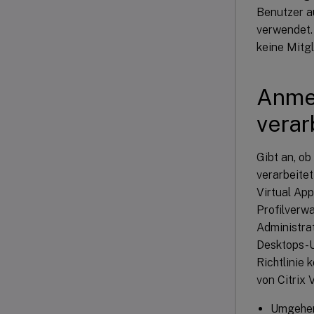
Benutzer au
verwendet. 
keine Mitg
Anmel
verar
Gibt an, o
verarbeitet
Virtual App
Profilverw
Administrat
Desktops-U
Richtlinie
von Citrix 
Umgehen