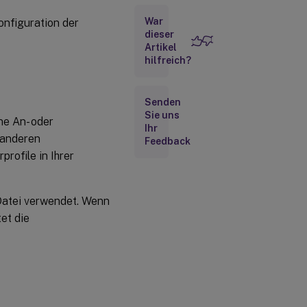
Anmeldungen
lokaler
War
onfiguration der
Administratoren
dieser
verarbeiten
Artikel
hilfreich?
Pfad zu
Benutzerspeicher
Senden
Benutzerspeicher
Sie uns
ne An- oder
migrieren
Ihr
 anderen
Feedback
Aktiv
profile in Ihrer
zurückschreiben
Aktives
I-Datei verwendet. Wenn
Zurückschreiben
tet die
der
Registrierung
Unterstützung
von
Offlineprofilen