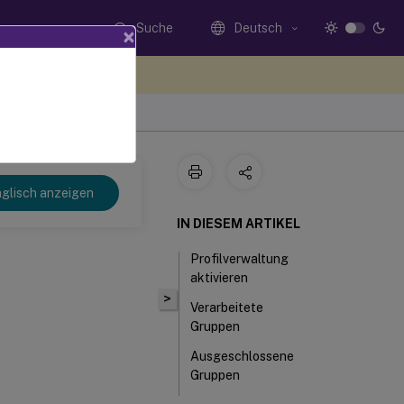
Suche
Deutsch
×
n Sie hier Feedback
glisch anzeigen
IN DIESEM ARTIKEL
Profilverwaltung
aktivieren
>
Verarbeitete
Gruppen
Ausgeschlossene
Gruppen