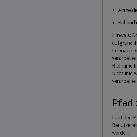
Anmeld
Behandl
Hinweis: D
aufgrund ih
Lizenzverei
verarbeite
Richtlinie 
Richtlinie 
verarbeitet
Pfad 
Legt den P
Benutzerei
werden.