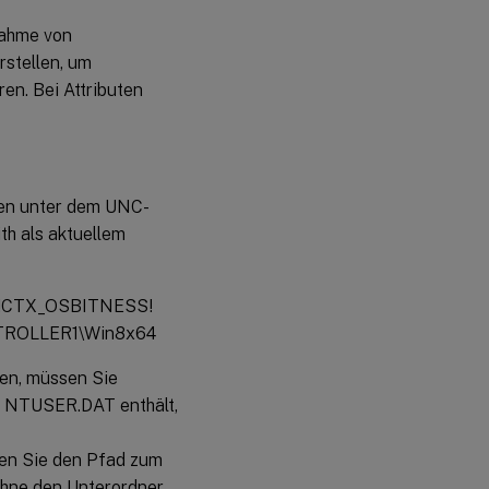
nahme von
rstellen, um
en. Bei Attributen
en unter dem UNC-
h als aktuellem
!CTX_OSBITNESS!
ONTROLLER1\Win8x64
den, müssen Sie
er NTUSER.DAT enthält,
ben Sie den Pfad zum
ohne den Unterordner