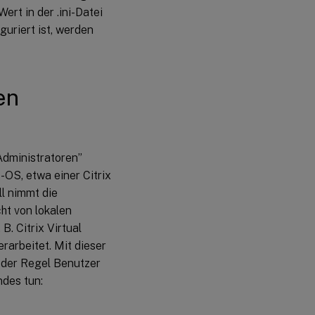
ert in der .ini-Datei
guriert ist, werden
en
dministratoren”
s-OS, etwa einer Citrix
ll nimmt die
ht von lokalen
. Citrix Virtual
arbeitet. Mit dieser
 der Regel Benutzer
ndes tun: