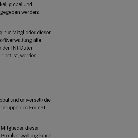
al, global und
ngegeben werden:
ng nur Mitglieder dieser
ofilverwaltung alle
n der INI-Datei
riert ist, werden
al und universell) die
engruppen im Format
 Mitglieder dieser
e Profilverwaltung keine