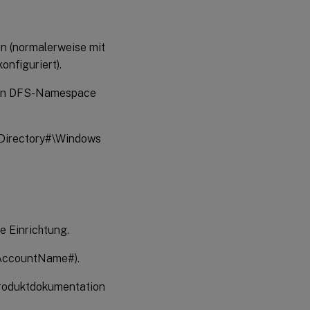
in (normalerweise mit
onfiguriert).
 ein DFS-Namespace
meDirectory#\Windows
 Einrichtung.
AMAccountName#).
 Produktdokumentation