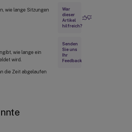
Sitzung
War
rn, wie lange Sitzungen
dieser
Getrennte
Artikel
Sitzungen -
hilfreich?
Timerintervall
Senden
Sitzungstrennungstimer
Sie uns
– Mehrere Sitzungen
ngibt, wie lange ein
Ihr
ldet wird.
Feedback
Sitzungstrennungstimerintervall
– Mehrere Sitzungen
nn die Zeit abgelaufen
Sitzungsverbindungstimer
Sitzungsverbindung
- Timerintervall
ennte
Sitzungsverbindungstimer
– Mehrere Sitzungen
Sitzungsverbindungstimerintervall
– Mehrere Sitzungen