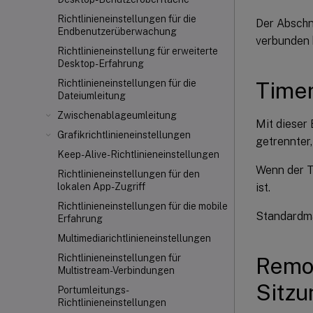
Richtlinieneinstellungen für die
Der Abschn
Endbenutzerüberwachung
verbunden 
Richtlinieneinstellung für erweiterte
Desktop-Erfahrung
Timer
Richtlinieneinstellungen für die
Dateiumleitung
Zwischenablageumleitung
Mit dieser 
Grafikrichtlinieneinstellungen
getrennter,
Keep-Alive-Richtlinieneinstellungen
Wenn der Ti
Richtlinieneinstellungen für den
ist.
lokalen App-Zugriff
Richtlinieneinstellungen für die mobile
Standardmä
Erfahrung
Multimediarichtlinieneinstellungen
Richtlinieneinstellungen für
Remot
Multistream-Verbindungen
Sitzu
Portumleitungs-
Richtlinieneinstellungen