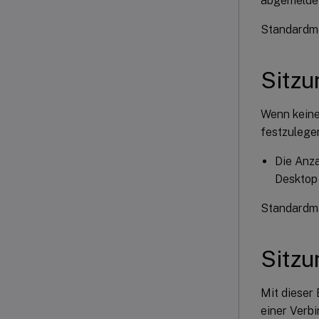
abgemeldet
Standardmäß
Sitzu
Wenn keine
festzulege
Die Anza
Desktop 
Standardmä
Sitzu
Mit dieser 
einer Verb