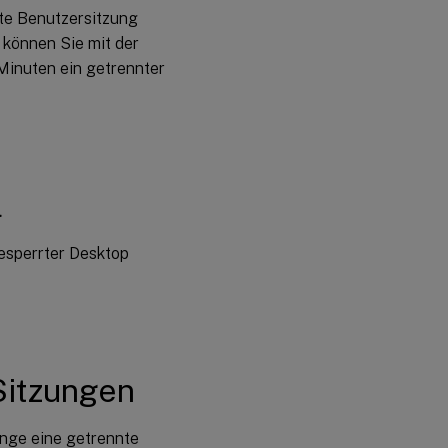
nnte Benutzersitzung
Sitzungsleerlauftimer
 können Sie mit der
 Minuten ein getrennter
Sitzungsleerlauf
- Timerintervall
Sitzungsleerlauftimer
– Mehrere Sitzungen
l
Sitzungsleerlauftimerintervall
– Mehrere Sitzungen
gesperrter Desktop
Sitzungen
lange eine getrennte