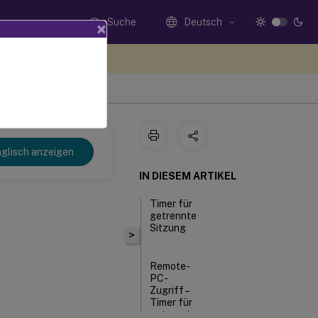
Suche
Deutsch
×
n Sie hier Feedback
glisch anzeigen
IN DIESEM ARTIKEL
Timer für
getrennte
Sitzung
>
Remote-
PC-
Zugriff –
Timer für
getrennte