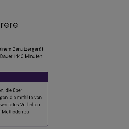
hrere
 einem Benutzergerät
e Dauer 1440 Minuten
n, die über
en, die mithilfe von
rwartetes Verhalten
en Methoden zu