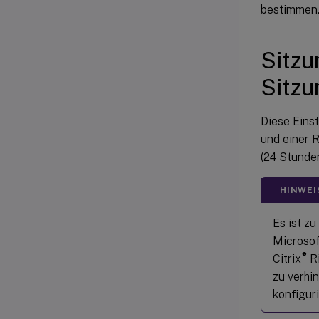
bestimmen. 
Sitzu
Sitz
Diese Eins
und einer 
(24 Stunden
HINWEI
Es ist z
Microsof
®
Citrix
Ri
zu verhi
konfiguri