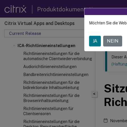
Produktdokumentation
Citrix Virtual Apps and Desktops
Möchten Sie die Web
Dieser Inhalt
Current Release
Citrix 
JA
NEIN
ICA-Richtlinieneinstellungen
Richtlinieneinstellungen für die
Dieser A
automatische Clientwiederverbindung
(Haftun
Audiorichtlinieneinstellungen
Bandbreitenrichtlinieneinstellungen
Richtlinieneinstellungen für die
Sitz
bidirektionale Inhaltsumleitung
<
Richtlinieneinstellungen für die
Rich
Browserinhaltsumleitung
Richtlinieneinstellungen für
Clientsensoren
Novembe
Richtlinieneinstellungen für die
Desktop-Benutzeroberfläche