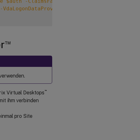
e
$auth
-ClaimsFactoryName
"standardClaimsFa
-VdaLogonDataProvider
""
™
er
d verwenden.
™
rix Virtual Desktops
 mit ihm verbinden
inmal pro Site