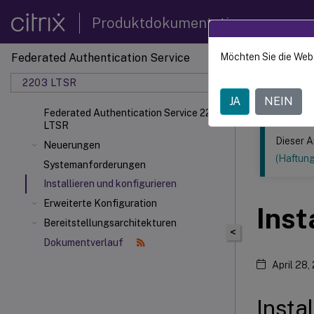
Produktdokumentation
Federated Authentication Service
Möchten Sie die Web
Dieser Inhalt
2203 LTSR
Federa
JA
NEIN
Federated Authentication Service 2203
LTSR
Dieser A
Neuerungen
(Haftun
Systemanforderungen
Installieren und konfigurieren
Erweiterte Konfiguration
Inst
Bereitstellungsarchitekturen
<
Dokumentverlauf
April 28,
Insta