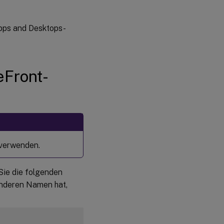
Apps and Desktops-
eFront-
d verwenden.
Sie die folgenden
anderen Namen hat,