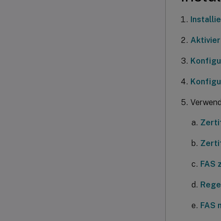
Install
Aktivie
Konfigu
Konfigu
Verwend
Zerti
Zerti
FAS z
Regel
FAS m