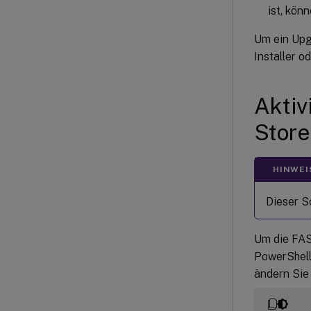
ist, kön
Um ein Upgr
Installer o
Aktiv
Store
HINWEI
Dieser Sc
Um die FAS-
PowerShell
ändern Si