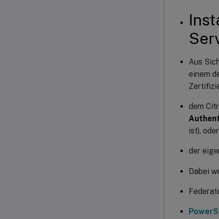
Inst
Ser
Aus Sich
einem de
Zertifiz
dem Citr
Authent
ist), oder
der eige
Dabei we
Federate
PowerSh