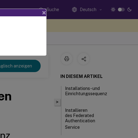
Suche
Deutsch
×
n Sie hier Feedback
glisch anzeigen
IN DIESEM ARTIKEL
Installations- und
ren
Einrichtungssequenz
>
Installieren
des Federated
Authentication
Service
enz
Aktivieren