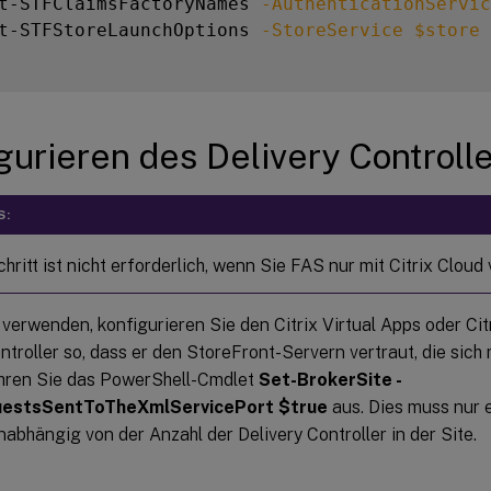
t-STFClaimsFactoryNames 
-AuthenticationServic
t-STFStoreLaunchOptions 
-StoreService
$store
gurieren des Delivery Controll
S:
hritt ist nicht erforderlich, wenn Sie FAS nur mit Citrix Clou
erwenden, konfigurieren Sie den Citrix Virtual Apps oder Cit
ntroller so, dass er den StoreFront-Servern vertraut, die sich
hren Sie das PowerShell-Cmdlet
Set-BrokerSite -
estsSentToTheXmlServicePort $true
aus. Dies muss nur e
nabhängig von der Anzahl der Delivery Controller in der Site.