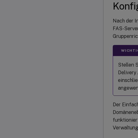
Konfi
Nach der I
FAS-Server 
Gruppenric
WICHTI
Stellen S
Delivery
einschli
angewend
Der Einfach
Domäneneben
funktionier
Verwaltung