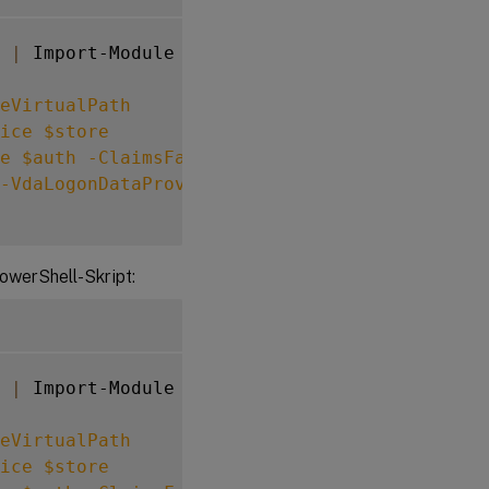
|
 Import-Module

eVirtualPath
ice
$store
e
$auth
-ClaimsFactoryName
"FASClaimsFactory
-VdaLogonDataProvider
"FASLogonDataProvider"
werShell-Skript:
|
 Import-Module

eVirtualPath
ice
$store