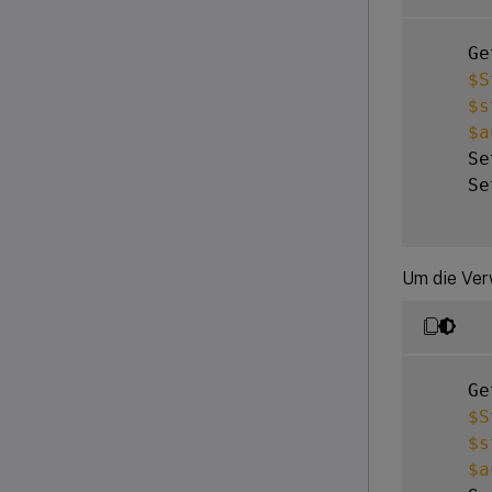
    Ge
$S
$s
$a
    Se
    Se
Um die Ver
    Ge
$S
$s
$a