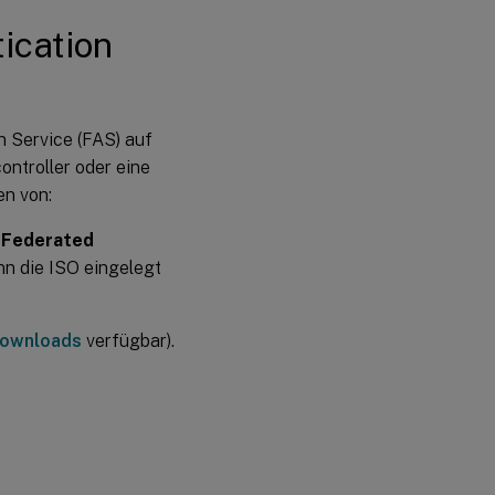
Active
Directory-
ication
Zertifikatdienste
einrichten
Federated
Authentication
n Service (FAS) auf
Service
autorisieren
ontroller oder eine
en von:
Regeln
e
Federated
konfigurieren
n die ISO eingelegt
Mit Citrix
Cloud
verbinden
Downloads
verfügbar).