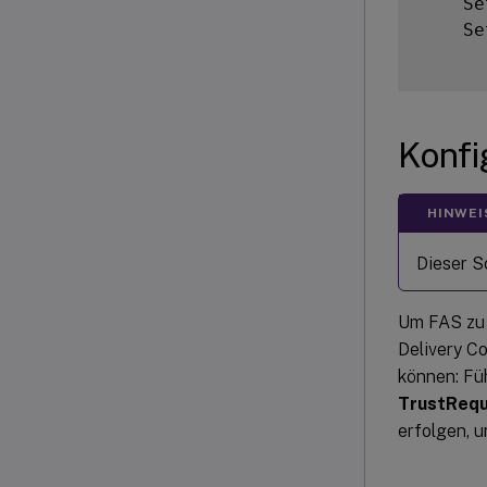
    Se
    Se
Konfi
HINWEI
Dieser Sc
Um FAS zu v
Delivery Co
können: Fü
TrustRequ
erfolgen, u