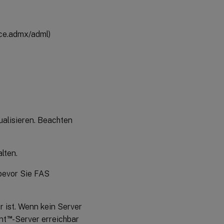
ice.admx/adml)
ualisieren. Beachten
lten.
 bevor Sie FAS
r ist. Wenn kein Server
™
nt
-Server erreichbar