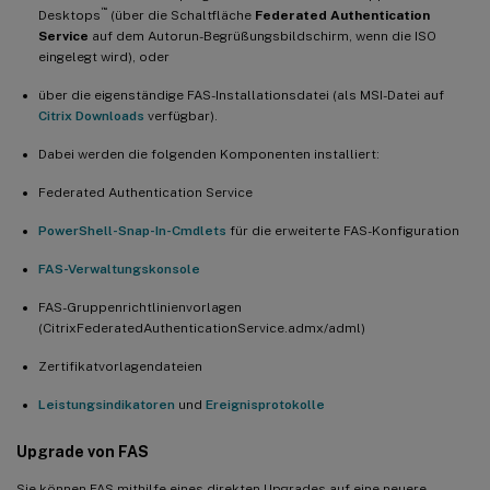
™
Desktops
(über die Schaltfläche
Federated Authentication
Service
auf dem Autorun-Begrüßungsbildschirm, wenn die ISO
eingelegt wird), oder
über die eigenständige FAS-Installationsdatei (als MSI-Datei auf
Citrix Downloads
verfügbar).
Dabei werden die folgenden Komponenten installiert:
Federated Authentication Service
PowerShell-Snap-In-Cmdlets
für die erweiterte FAS-Konfiguration
FAS-Verwaltungskonsole
FAS-Gruppenrichtlinienvorlagen
(CitrixFederatedAuthenticationService.admx/adml)
Zertifikatvorlagendateien
Leistungsindikatoren
und
Ereignisprotokolle
Upgrade von FAS
Sie können FAS mithilfe eines direkten Upgrades auf eine neuere