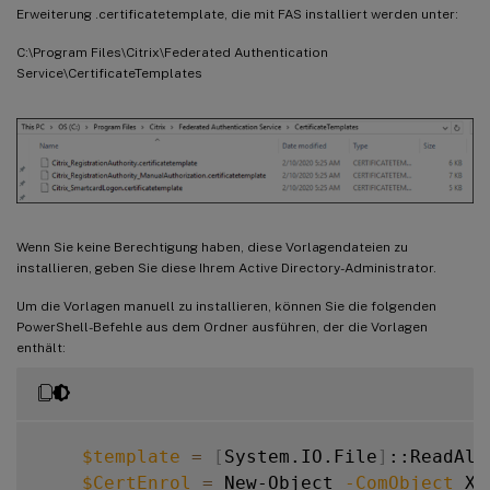
Erweiterung .certificatetemplate, die mit FAS installiert werden unter:
C:\Program Files\Citrix\Federated Authentication
Service\CertificateTemplates
Wenn Sie keine Berechtigung haben, diese Vorlagendateien zu
installieren, geben Sie diese Ihrem Active Directory-Administrator.
Um die Vorlagen manuell zu installieren, können Sie die folgenden
PowerShell-Befehle aus dem Ordner ausführen, der die Vorlagen
enthält:
$template
=
[
System.IO.File
]
::ReadAll
$CertEnrol
=
 New-Object 
-ComObject
 X5