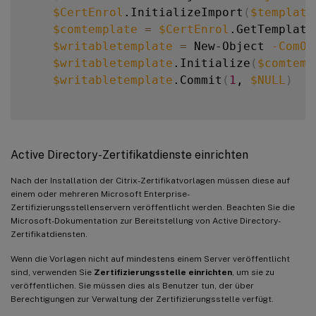
$CertEnrol
.InitializeImport
(
$template
$comtemplate
=
$CertEnrol
.GetTemplate
$writabletemplate
=
 New-Object 
-ComOb
$writabletemplate
.Initialize
(
$comtemp
$writabletemplate
.Commit
(
1
, 
$NULL
)
Active Directory-Zertifikatdienste einrichten
Nach der Installation der Citrix-Zertifikatvorlagen müssen diese auf
einem oder mehreren Microsoft Enterprise-
Zertifizierungsstellenservern veröffentlicht werden. Beachten Sie die
Microsoft-Dokumentation zur Bereitstellung von Active Directory-
Zertifikatdiensten.
Wenn die Vorlagen nicht auf mindestens einem Server veröffentlicht
sind, verwenden Sie
Zertifizierungsstelle einrichten
, um sie zu
veröffentlichen. Sie müssen dies als Benutzer tun, der über
Berechtigungen zur Verwaltung der Zertifizierungsstelle verfügt.