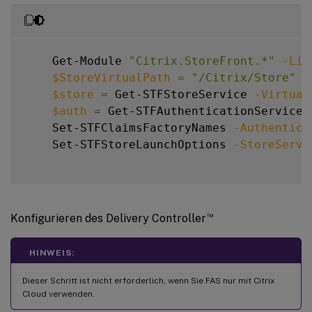
    Get-Module 
"Citrix.StoreFront.*"
-Lis
$StoreVirtualPath
=
"/Citrix/Store"
$store
=
 Get-STFStoreService 
-Virtual
$auth
=
 Get-STFAuthenticationService 
    Set-STFClaimsFactoryNames 
-Authentica
    Set-STFStoreLaunchOptions 
-StoreServi
™
Konfigurieren des Delivery Controller
HINWEIS:
Dieser Schritt ist nicht erforderlich, wenn Sie FAS nur mit Citrix
Cloud verwenden.