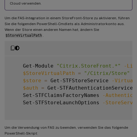
Cloud verwenden.
Um die FAS-Integration in einem StoreFront-Store zu aktivieren, führen
Sie die folgenden PowerShell-Cmdlets als Administratorkonto aus.
Wenn der Store einen anderen Namen hat, ändern Sie
$StoreVirtualPath
.
    Get-Module 
"Citrix.StoreFront.*"
-Lis
$StoreVirtualPath
=
"/Citrix/Store"
$store
=
 Get-STFStoreService 
-Virtual
$auth
=
 Get-STFAuthenticationService 
    Set-STFClaimsFactoryNames 
-Authentica
    Set-STFStoreLaunchOptions 
-StoreServi
Um die Verwendung von FAS zu beenden, verwenden Sie das folgende
PowerShell-Skript: