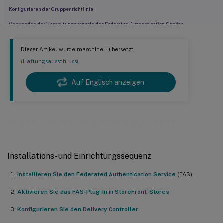
Konfigurieren der Gruppenrichtlinie
Verwenden der Verwaltungskonsole des Federated Authentication Service
Bereitstellen von Zertifikatvorlagen
Dieser Artikel wurde maschinell übersetzt.
Active Directory-Zertifikatdienste einrichten
(Haftungsausschluss)
Federated Authentication Service autorisieren
Auf Englisch anzeigen
Regeln konfigurieren
Mit Citrix Cloud verbinden
Installieren und Konfigurieren
Installations- und Einrichtungssequenz
Installieren Sie den Federated Authentication Service
(FAS)
Aktivieren Sie das FAS-Plug-In in StoreFront-Stores
Konfigurieren Sie den Delivery Controller