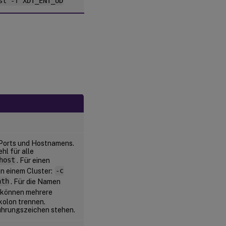
st -f XDT_ENT_UD
-Ports und Hostnamens.
hl für alle
host
. Für einen
 in einem Cluster:
-c
ath
. Für die Namen
e können mehrere
kolon trennen.
ührungszeichen stehen.