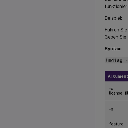
funktionier
Beispiel:
Führen Si
Geben Sie
Syntax:
lmdiag 
Argumen
-c
license_fi
-n
feature