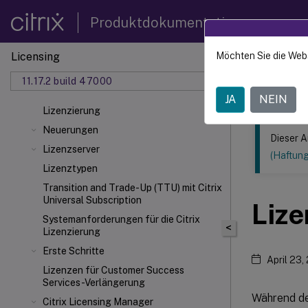
Produktdokumentation
Licensing
Möchten Sie die Web
Dieser Inhalt
11.17.2 build 47000
Lizenzi
JA
NEIN
Lizenzierung
Neuerungen
Dieser A
Lizenzserver
(Haftun
Lizenztypen
Transition and Trade-Up (TTU) mit Citrix
Universal
Subscription
Lize
Systemanforderungen für die Citrix
<
Lizenzierung
Erste Schritte
April 23,
Lizenzen für Customer Success
Services-Verlängerung
Während de
Citrix Licensing Manager