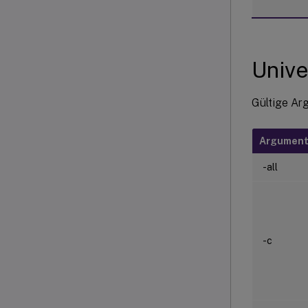
Unive
Gültige Ar
Argumen
-all
-c