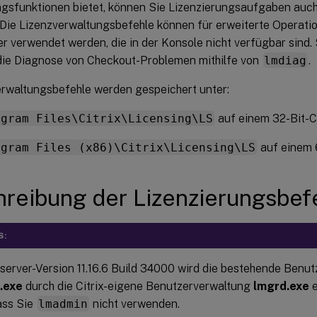
ngsfunktionen bietet, können Sie Lizenzierungsaufgaben auch
 Die Lizenzverwaltungsbefehle können für erweiterte Operati
er verwendet werden, die in der Konsole nicht verfügbar sind
ie Diagnose von Checkout-Problemen mithilfe von
lmdiag
.
rwaltungsbefehle werden gespeichert unter:
ogram Files\Citrix\Licensing\LS
auf einem 32-Bit-
ogram Files (x86)\Citrix\Licensing\LS
auf einem 
reibung der Lizenzierungsbef
S:
zserver-Version 11.16.6 Build 34000 wird die bestehende Benu
.exe
durch die Citrix-eigene Benutzerverwaltung
lmgrd.exe
e
dass Sie
lmadmin
nicht verwenden.