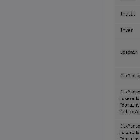
lmutil
lmver
udadmin
CtxMana
CtxMana
–useradd
“domain\
“admin/u
CtxMana
–useradd
“domain\