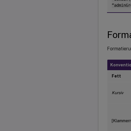
“adminGr
Forma
Formatieru
Konventi
Fett
Kursiv
[Klammern