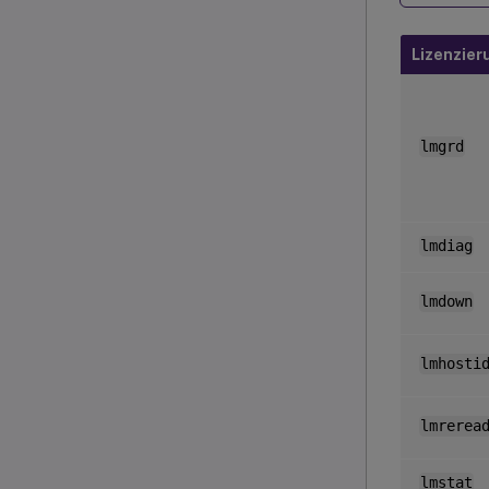
Lizenzie
lmgrd
lmdiag
lmdown
lmhosti
lmrerea
lmstat