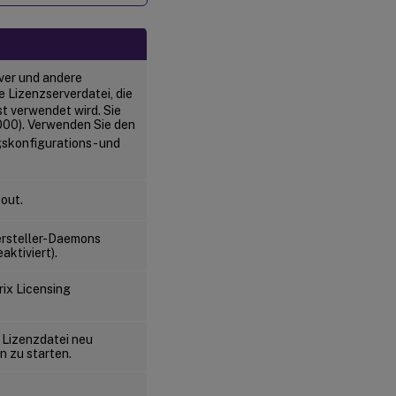
Lizenzierungsdienstprogramme
anzeigen (lmutil)
Lizenzierungsstatus
ermitteln (lmstat)
ver und andere
le Lizenzserverdatei, die
Versionen
t verwendet wird. Sie
von
000). Verwenden Sie den
Binärdateien
gskonfigurations- und
anzeigen
(lmver)
Lizenzen
out.
für
Benutzer
rsteller-Daemons
oder
ktiviert).
Geräte
anzeigen
oder
rix Licensing
freigeben
(udadmin)
 Lizenzdatei neu
n zu starten.