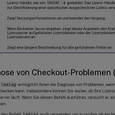
Lizenz-Handle, wie von
lmstat -a
gemeldet. Das Lizenz-Handle 
zur Identifizierung einer spezifischen ausgecheckten Lizenz ver
Zeigt Nutzungsinformationen an und beendet den Vorgang.
Wenn Sie keinen
Server
angeben, zeigt dieses Argument den Stat
Lizenzserver aufgelisteten Lizenzdateien oder der Lizenzdateien
Lizenzservern an.
Zeigt eine längere Beschreibung für alle gefundenen Fehler an.
ose von Checkout-Problemen (
lmdiag
ermöglicht Ihnen die Diagnose von Problemen, wenn
hecken kann. Insbesondere können Sie testen, ob Ihre Lizenze
erver läuft. Wenn Sie diesen Befehl ausführen, versucht er, ei
ken.
 den Befehl
lmdiag
auch verwenden, um zu prüfen, ob ein b