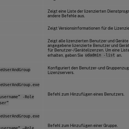
Zeigt eine Liste der lizenzierten Dienstpro
andere Befehle aus.
Zeigt Versionsinformationen für die Lizenzi
Zeigt alle lizenzierten Benutzer und Geräte
angegebene lizenzierte Benutzer und Geräte
für Benutzer-/Gerätelizenzen. Um eine List
erhalten, geben Sie
udadmin -list
an.
Konfiguriert den Benutzer- und Gruppenzug
geUserAndGroup
Lizenzservers.
geUserAndGroup.exe
Befehl zum Hinzufügen eines Benutzers.
username” -Role
ser”
geUserAndGroup.exe
Befehl zum Hinzufügen einer Gruppe.
username” –Role