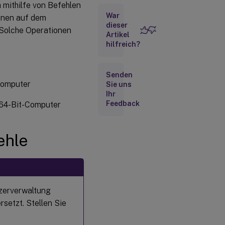
 mithilfe von Befehlen
War
onen auf dem
dieser
Diagnose
. Solche Operationen
Artikel
von
Checkout-
hilfreich?
Problemen
(lmdiag)
Senden
Computer
Sie uns
Daemons
Ihr
stoppen
Feedback
64-Bit-Computer
(lmdown)
Überprüft die
ehle
Bindungsinformationen
des Lizenzservers
(lmhostid)
Lizenz- und
Optionsdateien
tzerverwaltung
erneut lesen
rsetzt. Stellen Sie
(lmreread)
Liste der