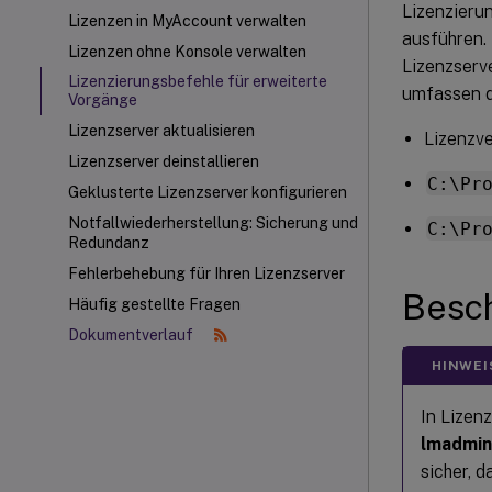
Lizenzieru
Lizenzen in MyAccount verwalten
ausführen.
Lizenzen ohne Konsole verwalten
Lizenzserv
Lizenzierungsbefehle für erweiterte
umfassen d
Vorgänge
Lizenzserver aktualisieren
Lizenzve
Lizenzserver deinstallieren
C:\Pr
Geklusterte Lizenzserver konfigurieren
Notfallwiederherstellung: Sicherung und
C:\Pr
Redundanz
Fehlerbehebung für Ihren Lizenzserver
Besch
Häufig gestellte Fragen
Dokumentverlauf
HINWEI
In Lizen
lmadmin
sicher, 