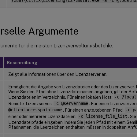
(x86)\Citrix\Licensing\LS>lmstat.exe -a -c @localho
rselle Argumente
gumente für die meisten Lizenzverwaltungsbefehle:
t
Beschreibung
Zeigt alle Informationen über den Lizenzserver an.
Ermöglicht die Angabe von Lizenzdateien oder des Lizenzserver
Wenn Sie den Pfad ohne Lizenzdateinamen angeben, gilt der Befe
Lizenzdateien im Verzeichnis. Für einen lokalen Host:
-c @local
Remote-Lizenzserver:
-c @servername
. Für einen Lizenzserver
@clientaccesspointname
. Für einen angegebenen Pfad:
-c p
einer oder mehrerer Lizenzdateien:
-c license_file_list
. Si
Lizenzdateipfade eingeben, indem Sie jeden Pfad mit einem Semi
Pfadnamen, die Leerzeichen enthalten, müssen in doppelten Anf