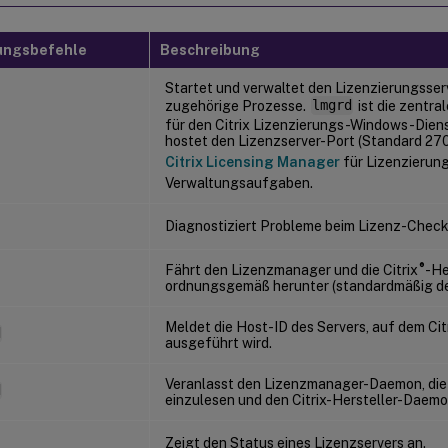
rungsbefehle
Beschreibung
Startet und verwaltet den Lizenzierungsser
zugehörige Prozesse.
lmgrd
ist die zentra
für den Citrix Lizenzierungs-Windows-Diens
hostet den Lizenzserver-Port (Standard 27
Citrix Licensing Manager
für Lizenzierun
Verwaltungsaufgaben.
Diagnostiziert Probleme beim Lizenz-Check
®
Fährt den Lizenzmanager und die Citrix
-He
ordnungsgemäß herunter (standardmäßig dea
Meldet die Host-ID des Servers, auf dem Cit
d
ausgeführt wird.
Veranlasst den Lizenzmanager-Daemon, die
d
einzulesen und den Citrix-Hersteller-Daemo
Zeigt den Status eines Lizenzservers an.