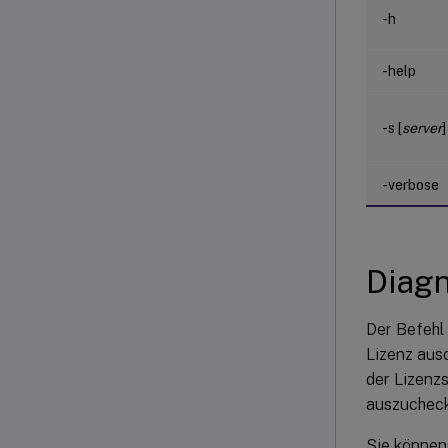
-h
-help
-s [
server
]
-verbose
Diagn
Der Befehl
Lizenz ausc
der Lizenzs
auszuchec
Sie können