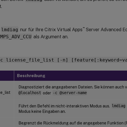
t.
™
e
lmdiag
nur für Ihre Citrix Virtual Apps
Server Advanced Edi
MPS_ADV_CCU
als Argument an.
-c license_file_list [-n] [feature[:keyword=v
t
Beschreibung
Diagnostiziert die angegebenen Dateien. Sie können auch
le_list
@localhost
oder
-c @server-name
Führt den Befehl im nicht-interaktiven Modus aus.
lmdiag
Modus keine Eingaben an.
Begrenzt die Rückmeldung auf die angegebene Funktion (F