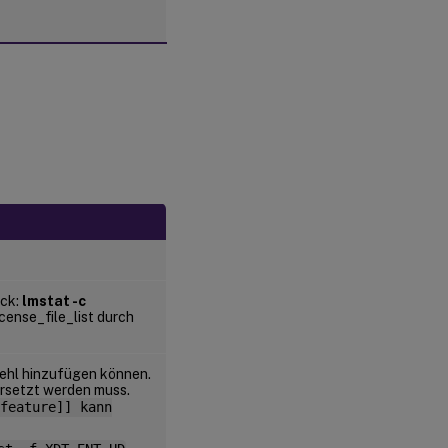
uck:
lmstat -c
icense_file_list durch
ehl hinzufügen können.
ersetzt werden muss.
feature]] kann