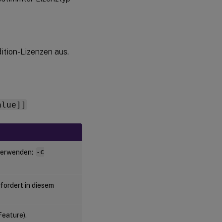
tion-Lizenzen aus.
alue]]
 verwenden:
-c
fordert in diesem
eature).