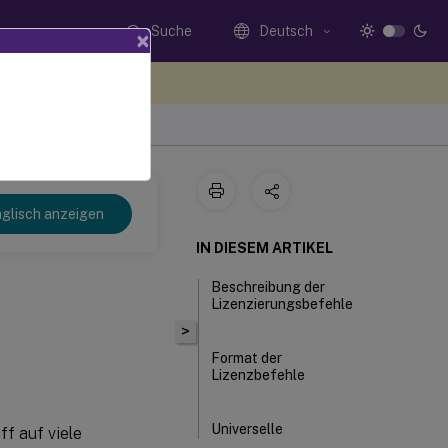
Suche
Deutsch
×
n Sie hier Feedback
glisch anzeigen
IN DIESEM ARTIKEL
Beschreibung der
Lizenzierungsbefehle
>
Format der
Lizenzbefehle
Universelle
f auf viele
Argumente