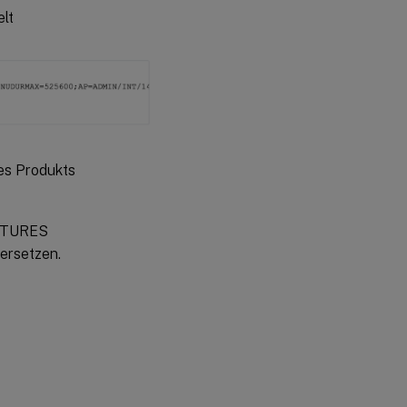
elt
es Produkts
EATURES
rsetzen.