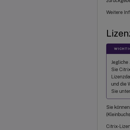
zurückgebe
Weitere In
Lizen
WICHTI
Jegliche
Sie Citr
Lizenzda
und die 
Sie unte
Sie können
(Kleinbuch
Citrix-Liz