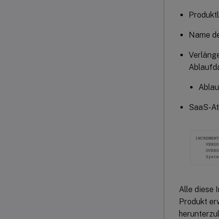
Produkt
Name de
Verläng
Ablaufd
Ablau
SaaS-Att
Alle diese 
Produkt er
herunterzu