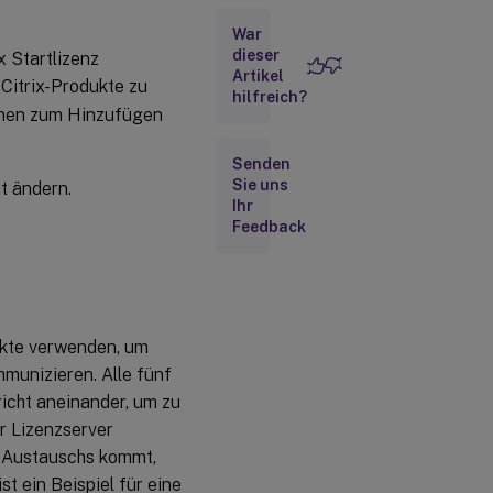
Lizenzdatei
War
dieser
x Startlizenz
Artikel
Lizenzen
e Citrix-Produkte zu
auf einen
hilfreich?
ionen zum Hinzufügen
anderen
Host
verschieben
Senden
Sie uns
t ändern.
Ihr
Lizenzdateiformat
Feedback
odukte verwenden, um
munizieren. Alle fünf
icht aneinander, um zu
r Lizenzserver
 Austauschs kommt,
ist ein Beispiel für eine