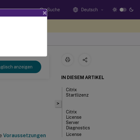
Suche
Deutsch
×
n Sie hier Feedback
glisch anzeigen
IN DIESEM ARTIKEL
Citrix
Startlizenz
>
Citrix
License
Server
Diagnostics
License
ie
Voraussetzungen