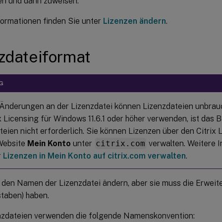
n und dann zuweisen.
formationen finden Sie unter
Lizenzen ändern
.
zdateiformat
G
 Änderungen an der Lizenzdatei können Lizenzdateien unbra
ix Licensing für Windows 11.6.1 oder höher verwenden, ist das 
teien nicht erforderlich. Sie können Lizenzen über den Citri
Website
Mein Konto
unter
citrix.com
verwalten. Weitere 
r
Lizenzen in Mein Konto auf citrix.com verwalten
.
 den Namen der Lizenzdatei ändern, aber sie muss die Erwei
staben) haben.
enzdateien verwenden die folgende Namenskonvention: