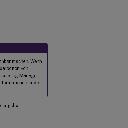
uchbar machen. Wenn
Bearbeiten von
x Licensing Manager
Informationen finden
terung
.lic