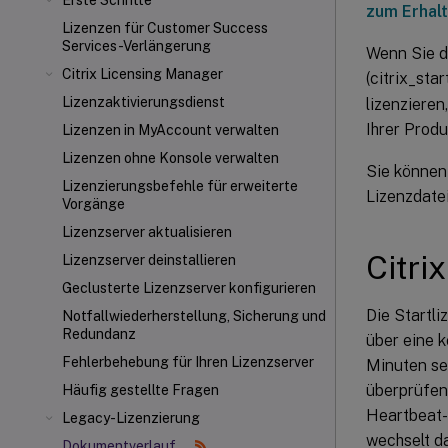
Erste Schritte
zum Erhalt
Lizenzen für Customer Success
Services-Verlängerung
Wenn Sie de
Citrix Licensing Manager
(citrix_star
Lizenzaktivierungsdienst
lizenziere
Ihrer Produ
Lizenzen in MyAccount verwalten
Lizenzen ohne Konsole verwalten
Sie können
Lizenzierungsbefehle für erweiterte
Lizenzdate
Vorgänge
Lizenzserver aktualisieren
Citri
Lizenzserver deinstallieren
Geclusterte Lizenzserver konfigurieren
Die Startli
Notfallwiederherstellung, Sicherung und
Redundanz
über eine 
Fehlerbehebung für Ihren Lizenzserver
Minuten se
überprüfen
Häufig gestellte Fragen
Heartbeat-
Legacy-Lizenzierung
wechselt d
Dokumentverlauf