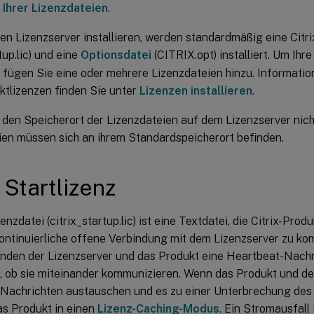
 Ihrer Lizenzdateien
.
n Lizenzserver installieren, werden standardmäßig eine Citri
tup.lic) und eine
Optionsdatei
(CITRIX.opt) installiert. Um Ihr
n, fügen Sie eine oder mehrere Lizenzdateien hinzu. Informat
ktlizenzen finden Sie unter
Lizenzen installieren
.
 den Speicherort der Lizenzdateien auf dem Lizenzserver nich
ien müssen sich an ihrem Standardspeicherort befinden.
x Startlizenz
zenzdatei (citrix_startup.lic) ist eine Textdatei, die Citrix-Pr
kontinuierliche offene Verbindung mit dem Lizenzserver zu kom
nden der Lizenzserver und das Produkt eine Heartbeat-Nachr
, ob sie miteinander kommunizieren. Wenn das Produkt und de
Nachrichten austauschen und es zu einer Unterbrechung des
as Produkt in einen
Lizenz-Caching-Modus
. Ein Stromausfall 