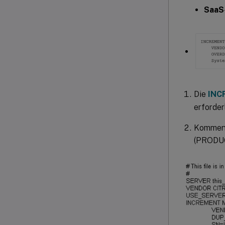
SaaS
Die
INC
erforderl
Komment
(PRODUC