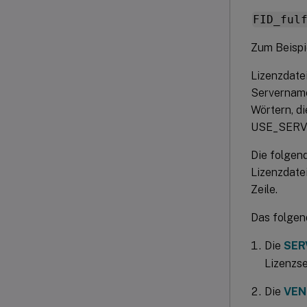
FID_ful
Zum Beisp
Lizenzdatei
Servername
Wörtern, 
USE_SERV
Die folgen
Lizenzdat
Zeile.
Das folgend
Die
SER
Lizenzse
Die
VEN