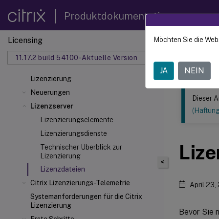
Produktdokumentation
Licensing
Möchten Sie die Web
Dieser Inhalt
11.17.2 build 54100-Aktuelle Version
Lizenzi
JA
NEIN
Lizenzierung
Neuerungen
Dieser A
Lizenzserver
(Haftun
Lizenzierungselemente
Lizenzierungsdienste
Lize
Technischer Überblick zur
Lizenzierung
<
Lizenzdateien
Citrix Lizenzierungs-Telemetrie
April 23,
Systemanforderungen für die Citrix
Lizenzierung
Bevor Sie m