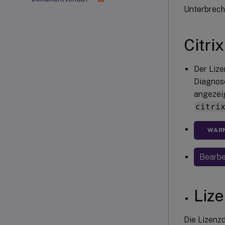
Unterbrechu
Citri
Der Liz
Diagnose
angezeig
citri
WAR
Bearbe
Lize
Die Lizenzd