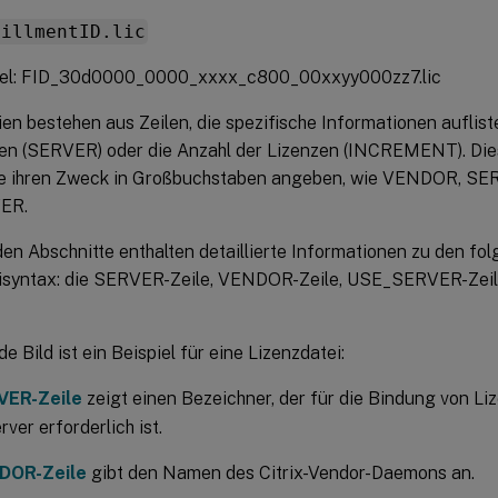
fillmentID.lic
iel: FID_30d0000_0000_xxxx_c800_00xxyy000zz7.lic
en bestehen aus Zeilen, die spezifische Informationen auflist
n (SERVER) oder die Anzahl der Lizenzen (INCREMENT). Dies
die ihren Zweck in Großbuchstaben angeben, wie VENDOR, 
ER.
den Abschnitte enthalten detaillierte Informationen zu den f
eisyntax: die SERVER-Zeile, VENDOR-Zeile, USE_SERVER-Ze
e Bild ist ein Beispiel für eine Lizenzdatei:
VER-Zeile
zeigt einen Bezeichner, der für die Bindung von Li
rver erforderlich ist.
DOR-Zeile
gibt den Namen des Citrix-Vendor-Daemons an.