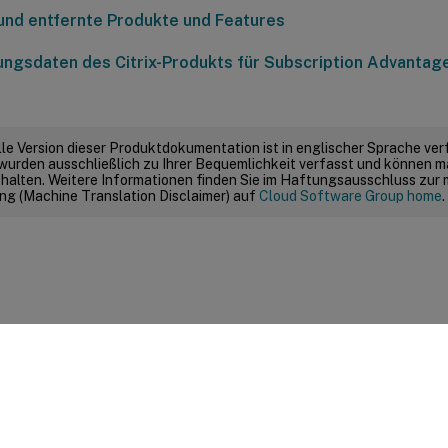
und entfernte Produkte und Features
ungsdaten des Citrix-Produkts für Subscription Advantag
elle Version dieser Produktdokumentation ist in englischer Sprache ver
wurden ausschließlich zu Ihrer Bequemlichkeit verfasst und können m
thalten. Weitere Informationen finden Sie im Haftungsausschluss zur
g (Machine Translation Disclaimer) auf
Cloud Software Group home
.