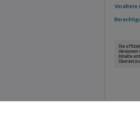
Veraltete 
Berechtig
Die offizi
Versionen 
Inhalte en
Übersetzun
PDF ANZEIGEN