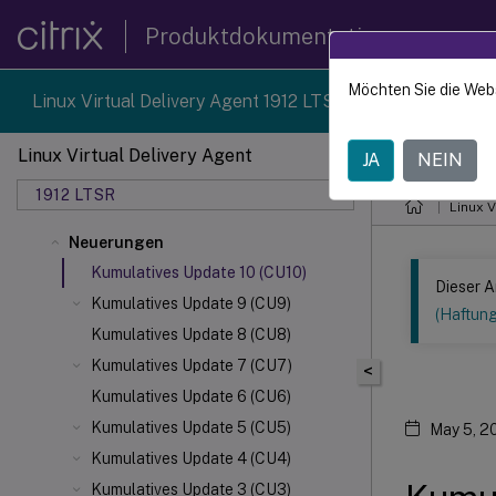
Produktdokumentation
Möchten Sie die Web
Linux Virtual Delivery Agent 1912 LTSR reached end-of-li
Linux Virtual Delivery Agent
JA
NEIN
Dieser Inhalt
1912 LTSR
Linux V
Neuerungen
Kumulatives Update 10 (CU10)
Dieser A
Kumulatives Update 9 (CU9)
(Haftun
Kumulatives Update 8 (CU8)
Kumulatives Update 7 (CU7)
<
Kumulatives Update 6 (CU6)
Kumulatives Update 5 (CU5)
May 5, 2
Kumulatives Update 4 (CU4)
Kumulatives Update 3 (CU3)