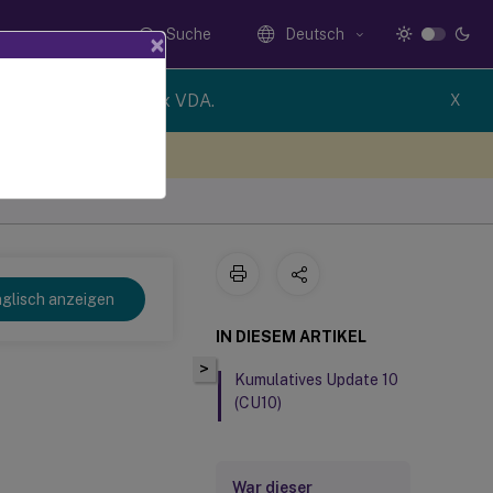
Suche
Deutsch
×
newer version of Linux VDA.
X
n Sie hier Feedback
glisch anzeigen
IN DIESEM ARTIKEL
>
Kumulatives Update 10
(CU10)
War dieser