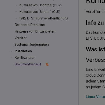
Kumul
Kumulatives Update 2 (CU2)
Veröffentl
Kumulatives Update 1 (CU1)
1912 LTSR (Erstveröffentlichung)
Info z
Bekannte Probleme
Hinweise von Drittanbietern
Das kumulat
LTSR. CU10
Veraltet
Systemanforderungen
Was is
Installation
Konfigurieren
Verbes
Dokumentverlauf
Eine Erweit
Cloud Conn
jedem Stan
an jedem St
Linux Virt