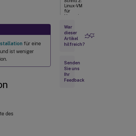
Schritt 2:
Linux-VM
für
Hypervisor
vorbereiten
War
dieser
Schritt 3:
Artikel
Hinzufügen
stallation
für eine
hilfreich?
der
 und ist weniger
virtuellen
Linux-
ion.
Senden
Maschine
Sie uns
(VM) zur
Windows-
Ihr
Feedback
Domäne
on
Schritt 4:
Installieren der
.NET Core
Runtime als
Voraussetzung
te des
Schritt 5:
Herunterladen