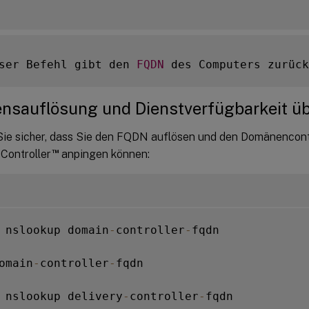
ser Befehl gibt den 
FQDN
 des Computers zurück
sauflösung und Dienstverfügbarkeit ü
Sie sicher, dass Sie den FQDN auflösen und den Domänencont
™
 Controller
anpingen können:
 nslookup domain
-
controller
-
fqdn

omain
-
controller
-
fqdn

 nslookup delivery
-
controller
-
fqdn
