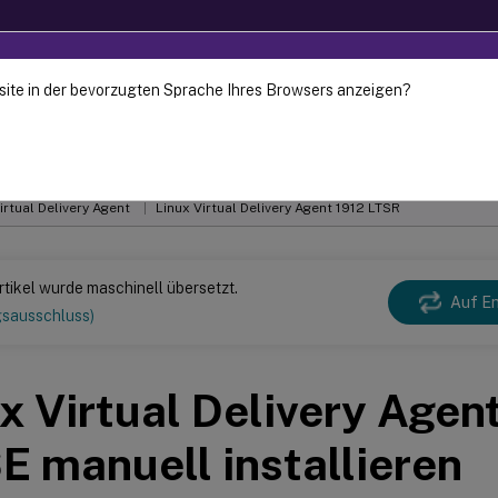
site in der bevorzugten Sprache Ihres Browsers anzeigen?
fe on 18-Dec-2024. It is recommended that you upgrade to a 
 wurde dynamisch maschinell übersetzt.
Gebe
irtual Delivery Agent
Linux Virtual Delivery Agent 1912 LTSR
rtikel wurde maschinell übersetzt.
Auf En
gsausschluss)
x Virtual Delivery Agent
 manuell installieren