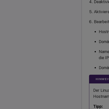
Deaktivi
Aktivier
Bearbeit
Hostn
Domä
Names
die I
Domän
HINWEI
Der Linu
Hostname
Tipp: