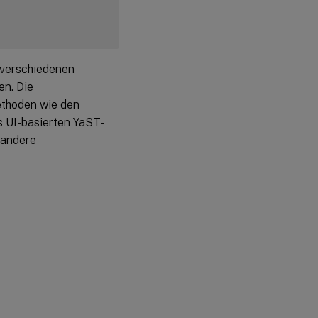
Linux VDA
ausführen
Schritt 11: Erstellen
 verschiedenen
des
Maschinenkatalogs
en. Die
in Citrix Virtual
ethoden wie den
Apps oder Citrix
™
Virtual Desktops
 UI-basierten YaST-
 andere
Schritt 12: Erstellen
der
Bereitstellungsgruppe
™
in Citrix Virtual Apps
oder Citrix Virtual
Desktops