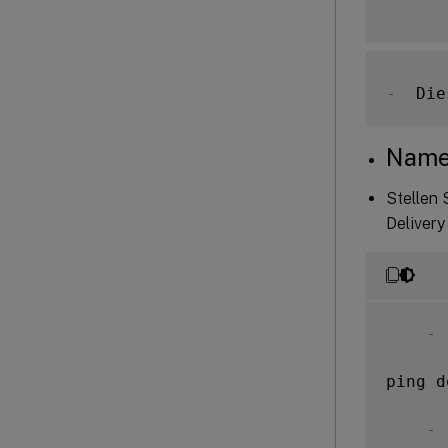
-
  Die
Namen
Stellen 
Delivery
-
 
ping d
-
 