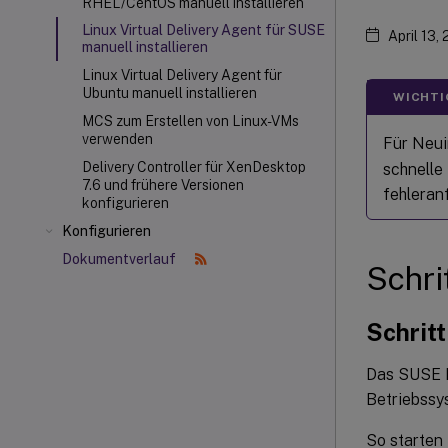
RHEL/CentOS manuell installieren
Linux Virtual Delivery Agent für SUSE
April 13,
manuell installieren
Linux Virtual Delivery Agent für
Ubuntu manuell installieren
WICHTI
MCS zum Erstellen von Linux-VMs
verwenden
Für Neui
Delivery Controller für XenDesktop
schnelle
7.6 und frühere Versionen
fehleranf
konfigurieren
Konfigurieren
Dokumentverlauf
Schri
Schritt
Das SUSE L
Betriebssy
So starten 