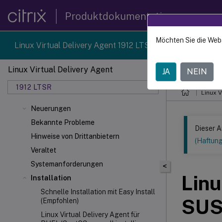
Produktdokumentation
Möchten Sie die Web
Linux Virtual Delivery Agent 1912 LTSR reached end-of-li
Linux Virtual Delivery Agent
JA
NEIN
Dieser Inhalt
1912 LTSR
Linux V
Neuerungen
Bekannte Probleme
Dieser A
Hinweise von Drittanbietern
(Haftun
Veraltet
Systemanforderungen
<
Linu
Installation
Schnelle Installation mit Easy Install
SUSE
(Empfohlen)
Linux Virtual Delivery Agent für