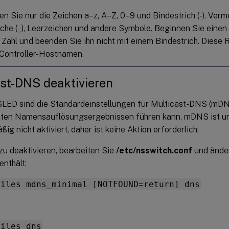
n Sie nur die Zeichen a–z, A–Z, 0–9 und Bindestrich (-). Verm
iche (_), Leerzeichen und andere Symbole. Beginnen Sie eine
 Zahl und beenden Sie ihn nicht mit einem Bindestrich. Diese R
 Controller-Hostnamen.
st-DNS deaktivieren
SLED sind die Standardeinstellungen für Multicast-DNS (mDNS
nten Namensauflösungsergebnissen führen kann. mDNS ist u
ig nicht aktiviert, daher ist keine Aktion erforderlich.
 deaktivieren, bearbeiten Sie
/etc/nsswitch.conf
und änder
nthält:
files mdns_minimal [NOTFOUND=return] dns
files dns