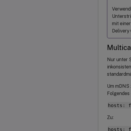
Verwende
Unterstr
mit einer
Delivery
Multica
Nur unter 
inkonsiste
standardmäß
Um mDNS zu
Folgendes e
hosts: 
Zu:
hosts: 