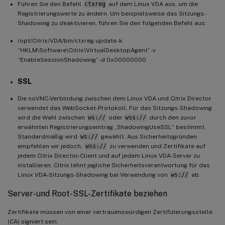
Führen Sie den Befehl
ctxreg
auf dem Linux VDA aus, um die
Registrierungswerte zu ändern. Um beispielsweise das Sitzungs-
Shadowing zu deaktivieren, führen Sie den folgenden Befehl aus:
/opt/Citrix/VDA/bin/ctxreg update -k
“HKLM\Software\Citrix\VirtualDesktopAgent” -v
“EnableSessionShadowing” -d 0x00000000
SSL
Die noVNC-Verbindung zwischen dem Linux VDA und Citrix Director
verwendet das WebSocket-Protokoll. Für das Sitzungs-Shadowing
wird die Wahl zwischen
ws://
oder
wss://
durch den zuvor
erwähnten Registrierungseintrag „ShadowingUseSSL“ bestimmt.
Standardmäßig wird
ws://
gewählt. Aus Sicherheitsgründen
empfehlen wir jedoch,
wss://
zu verwenden und Zertifikate auf
jedem Citrix Director-Client und auf jedem Linux VDA-Server zu
installieren. Citrix lehnt jegliche Sicherheitsverantwortung für das
Linux VDA-Sitzungs-Shadowing bei Verwendung von
ws://
ab.
Server- und Root-SSL-Zertifikate beziehen
Zertifikate müssen von einer vertrauenswürdigen Zertifizierungsstelle
(CA) signiert sein.