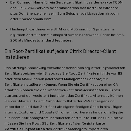
Der Common Name für ein Serverzertifikat muss der exakte FQDN
des Linux VDA-Servers oder mindestens das korrekte Wildcard
plus Domänenzeichen sein. Zum Beispiel vda1.basedomain.com
oder *.basedomain.com.
Hashing-Algorithmen wie SHA1 und MD5 sind für Signaturen in
digitalen Zertifikaten für einige Browser zu schwach. Daher ist SHA-
256 als Mindeststandard festgelegt.
Ein Root-Zertifikat auf jedem Citrix Director-Client
installieren
Das Sitzungs-Shadowing verwendet denselben registrierungsbasierten
Zertifikatspeicher wie IIS, sodass Sie Root-Zertifikate mithilfe von IIS
oder dem MMC-Snap-In (Microsoft Management Console) für
Zertifikate installieren können. Wenn Sie ein Zertifikat von einer CA
erhalten, können Sie den Webserver-Zertifikat-Assistenten in IIS neu
starten, und der Assistent installiert das Zertifikat. Alternativ können
Sie Zertifikate auf dem Computer mithilfe der MMC anzeigen und
importieren und das Zertifikat als eigenständiges Snap-In hinzufügen.
Internet Explorer und Google Chrome importieren standardmäßig die
auf Ihrem Betriebssystem installierten Zertifikate. Für Mozilla Firefox
müssen Sie Ihre Root-SSL-Zertifikate auf der Registerkarte
Zertifizierungsstellen
des Zertifikat-Managers importieren.