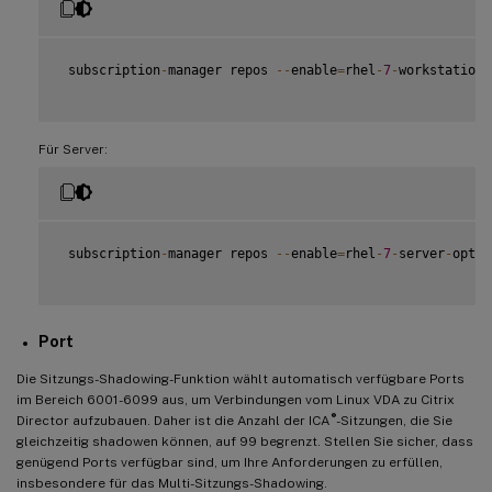
 subscription
-
manager repos 
--
enable
=
rhel
-
7
-
workstation
-
Für Server:
 subscription
-
manager repos 
--
enable
=
rhel
-
7
-
server
-
optio
Port
Die Sitzungs-Shadowing-Funktion wählt automatisch verfügbare Ports
im Bereich 6001-6099 aus, um Verbindungen vom Linux VDA zu Citrix
®
Director aufzubauen. Daher ist die Anzahl der ICA
-Sitzungen, die Sie
gleichzeitig shadowen können, auf 99 begrenzt. Stellen Sie sicher, dass
genügend Ports verfügbar sind, um Ihre Anforderungen zu erfüllen,
insbesondere für das Multi-Sitzungs-Shadowing.