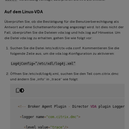
Auf dem Linux-VDA
Überprüfen Sie, ob die Bestätigung für die Benutzerberechtigung als
Antwort auf eine Schattenanforderung angezeigt wird. Ist dies nicht der
Fall, überprüfen Sie die Dateien vda.log und hdx.log auf Hinweise. Um
die Datei vda.log zu erhalten, gehen Sie wie folgt vor:
Suchen Sie die Datei /etc/xdl/ctx-vda.conf. Kommentieren Sie die
folgende Zeile aus, um die vda.log-Konfiguration zu aktivieren:
Log4jConfig=”/etc/xdl/log4j.xml”
Öffnen Sie /etc/xdl/log4j.xml, suchen Sie den Teil com.citrix.dmc
und ändern Sie „info“ in „trace“ wie folgt:
<
!
--
 Broker Agent Plugin 
-
 Director 
VDA
 plugin Logger 
-
<
logger name
=
"com.citrix.dmc"
>
<
level value
=
"trace"
/
>