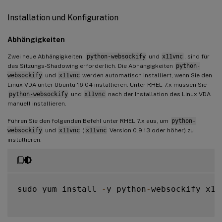
Installation und Konfiguration
Abhängigkeiten
Zwei neue Abhängigkeiten,
python-websockify
und
x11vnc
, sind für
das Sitzungs-Shadowing erforderlich. Die Abhängigkeiten
python-
websockify
und
x11vnc
werden automatisch installiert, wenn Sie den
Linux VDA unter Ubuntu 16.04 installieren. Unter RHEL 7.x müssen Sie
python-websockify
und
x11vnc
nach der Installation des Linux VDA
manuell installieren.
Führen Sie den folgenden Befehl unter RHEL 7.x aus, um
python-
websockify
und
x11vnc
(
x11vnc
Version 0.9.13 oder höher) zu
installieren.
sudo yum install 
-
y python
-
websockify x11v