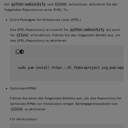
Um
python-websockify
und
x11vnc
aufzulösen, aktivieren Sie die
folgenden Repositorys unter RHEL 7.x:
Extra Packages for Enterprise Linux (EPEL)
Das EPEL-Repository ist sowohl für
python-websockify
als auch
für
x11vnc
erforderlich. Führen Sie den folgenden Befehl aus, um
das EPEL-Repository zu aktivieren:
 sudo yum install https
:
/
/
dl
.
fedoraproject
.
org
/
pub
/
epel
/
Optionale RPMs
Führen Sie einen der folgenden Befehle aus, um das Repository für
optionale RPMs zur Installation einiger Abhängigkeitspakete von
x11vnc
zu aktivieren:
Für Workstation: