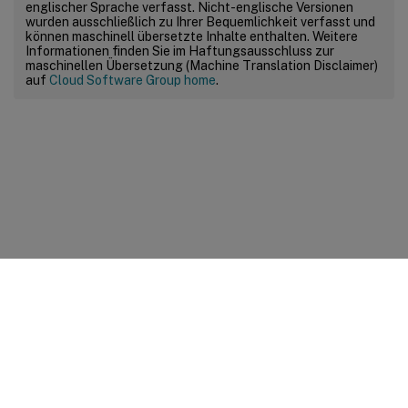
englischer Sprache verfasst. Nicht-englische Versionen
wurden ausschließlich zu Ihrer Bequemlichkeit verfasst und
können maschinell übersetzte Inhalte enthalten. Weitere
Informationen finden Sie im Haftungsausschluss zur
maschinellen Übersetzung (Machine Translation Disclaimer)
auf
Cloud Software Group home
.
Feedback zur Site
Ihre Datenschutzauswahl
Datenschutz und rechtliche
Bestimmungen
Cookie-Einstellungen
docs.cloud.com
© 1999-
2026
Cloud Software Group, Inc. All rights reserved.