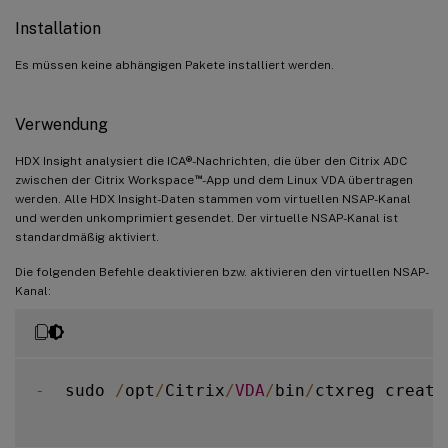
Installation
Es müssen keine abhängigen Pakete installiert werden.
Verwendung
HDX Insight analysiert die ICA®-Nachrichten, die über den Citrix ADC
™
zwischen der Citrix Workspace
-App und dem Linux VDA übertragen
werden. Alle HDX Insight-Daten stammen vom virtuellen NSAP-Kanal
und werden unkomprimiert gesendet. Der virtuelle NSAP-Kanal ist
standardmäßig aktiviert.
Die folgenden Befehle deaktivieren bzw. aktivieren den virtuellen NSAP-
Kanal:
-
  sudo 
/
opt
/
Citrix
/
VDA
/
bin
/
ctxreg create