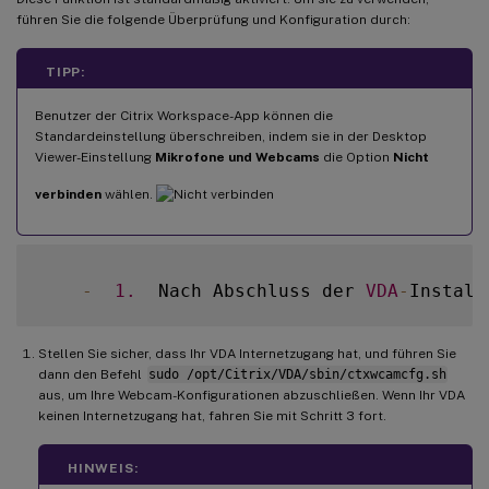
führen Sie die folgende Überprüfung und Konfiguration durch:
TIPP:
Benutzer der Citrix Workspace-App können die
Standardeinstellung überschreiben, indem sie in der Desktop
Viewer-Einstellung
Mikrofone und Webcams
die Option
Nicht
verbinden
wählen.
-
1.
  Nach Abschluss der 
VDA
-
Install
Stellen Sie sicher, dass Ihr VDA Internetzugang hat, und führen Sie
dann den Befehl
sudo /opt/Citrix/VDA/sbin/ctxwcamcfg.sh
aus, um Ihre Webcam-Konfigurationen abzuschließen. Wenn Ihr VDA
keinen Internetzugang hat, fahren Sie mit Schritt 3 fort.
HINWEIS: