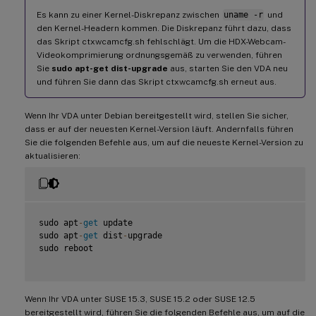
Es kann zu einer Kernel-Diskrepanz zwischen
uname -r
und
den Kernel-Headern kommen. Die Diskrepanz führt dazu, dass
das Skript ctxwcamcfg.sh fehlschlägt. Um die HDX-Webcam-
Videokomprimierung ordnungsgemäß zu verwenden, führen
Sie
sudo apt-get dist-upgrade
aus, starten Sie den VDA neu
und führen Sie dann das Skript ctxwcamcfg.sh erneut aus.
Wenn Ihr VDA unter Debian bereitgestellt wird, stellen Sie sicher,
dass er auf der neuesten Kernel-Version läuft. Andernfalls führen
Sie die folgenden Befehle aus, um auf die neueste Kernel-Version zu
aktualisieren:
sudo apt
-
get
 update

sudo apt
-
get
 dist
-
upgrade

sudo reboot

Wenn Ihr VDA unter SUSE 15.3, SUSE 15.2 oder SUSE 12.5
bereitgestellt wird, führen Sie die folgenden Befehle aus, um auf die