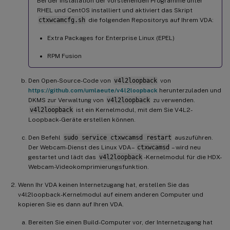
Bei der Installation der vorstehenden Programme unter
RHEL und CentOS installiert und aktiviert das Skript
ctxwcamcfg.sh
die folgenden Repositorys auf Ihrem VDA:
Extra Packages for Enterprise Linux (EPEL)
RPM Fusion
Den Open-Source-Code von
v4l2loopback
von
https://github.com/umlaeute/v4l2loopback
herunterzuladen und
DKMS zur Verwaltung von
v4l2loopback
zu verwenden.
v4l2loopback
ist ein Kernelmodul, mit dem Sie V4L2-
Loopback-Geräte erstellen können.
Den Befehl
sudo service ctxwcamsd restart
auszuführen.
Der Webcam-Dienst des Linux VDA –
ctxwcamsd
– wird neu
gestartet und lädt das
v4l2loopback
-Kernelmodul für die HDX-
Webcam-Videokomprimierungsfunktion.
Wenn Ihr VDA keinen Internetzugang hat, erstellen Sie das
v4l2loopback-Kernelmodul auf einem anderen Computer und
kopieren Sie es dann auf Ihren VDA.
Bereiten Sie einen Build-Computer vor, der Internetzugang hat