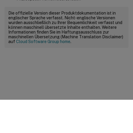
Die offizielle Version dieser Produktdokumentation ist in
englischer Sprache verfasst. Nicht-englische Versionen
wurden ausschließlich zu Ihrer Bequemlichkeit verfasst und
können maschinell übersetzte Inhalte enthalten. Weitere
Informationen finden Sie im Haftungsausschluss zur
maschinellen Übersetzung (Machine Translation Disclaimer)
auf
Cloud Software Group home
.