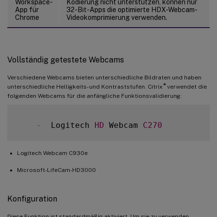
Workspace-
Kodierung nicht unterstützen, können nur
App für
32-Bit-Apps die optimierte HDX-Webcam-
Chrome
Videokomprimierung verwenden.
Vollständig getestete Webcams
Verschiedene Webcams bieten unterschiedliche Bildraten und haben
®
unterschiedliche Helligkeits- und Kontraststufen. Citrix
verwendet die
folgenden Webcams für die anfängliche Funktionsvalidierung:
-
  Logitech 
HD
 Webcam 
C270
Logitech Webcam C930e
Microsoft-LifeCam-HD3000
Konfiguration
Diese Funktion ist standardmäßig aktiviert. Um sie zu verwenden,