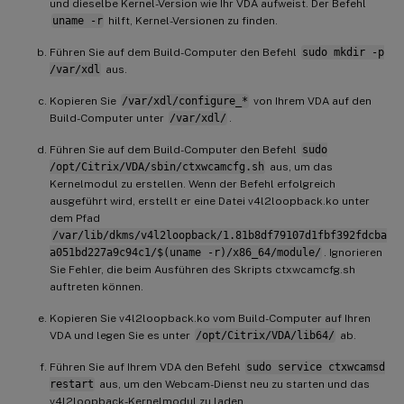
und dieselbe Kernel-Version wie Ihr VDA aufweist. Der Befehl
uname -r
hilft, Kernel-Versionen zu finden.
Führen Sie auf dem Build-Computer den Befehl
sudo mkdir -p
/var/xdl
aus.
Kopieren Sie
/var/xdl/configure_*
von Ihrem VDA auf den
Build-Computer unter
/var/xdl/
.
Führen Sie auf dem Build-Computer den Befehl
sudo
/opt/Citrix/VDA/sbin/ctxwcamcfg.sh
aus, um das
Kernelmodul zu erstellen. Wenn der Befehl erfolgreich
ausgeführt wird, erstellt er eine Datei v4l2loopback.ko unter
dem Pfad
/var/lib/dkms/v4l2loopback/1.81b8df79107d1fbf392fdcba
a051bd227a9c94c1/$(uname -r)/x86_64/module/
. Ignorieren
Sie Fehler, die beim Ausführen des Skripts ctxwcamcfg.sh
auftreten können.
Kopieren Sie v4l2loopback.ko vom Build-Computer auf Ihren
VDA und legen Sie es unter
/opt/Citrix/VDA/lib64/
ab.
Führen Sie auf Ihrem VDA den Befehl
sudo service ctxwcamsd
restart
aus, um den Webcam-Dienst neu zu starten und das
v4l2loopback-Kernelmodul zu laden.