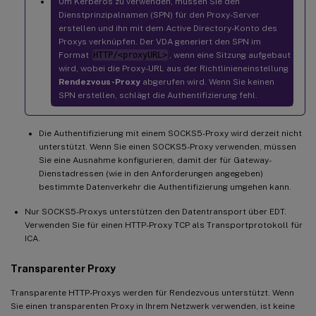
Um Kerberos zu verwenden, müssen Sie den
Dienstprinzipalnamen (SPN) für den Proxy-Server
erstellen und ihn mit dem Active Directory-Konto des
Proxys verknüpfen. Der VDA generiert den SPN im
Format
HTTP/<proxyURL>
, wenn eine Sitzung aufgebaut
wird, wobei die Proxy-URL aus der Richtlinieneinstellung
Rendezvous-Proxy
abgerufen wird. Wenn Sie keinen
SPN erstellen, schlägt die Authentifizierung fehl.
Die Authentifizierung mit einem SOCKS5-Proxy wird derzeit nicht
unterstützt. Wenn Sie einen SOCKS5-Proxy verwenden, müssen
Sie eine Ausnahme konfigurieren, damit der für Gateway-
Dienstadressen (wie in den Anforderungen angegeben)
bestimmte Datenverkehr die Authentifizierung umgehen kann.
Nur SOCKS5-Proxys unterstützen den Datentransport über EDT.
Verwenden Sie für einen HTTP-Proxy TCP als Transportprotokoll für
ICA.
Transparenter Proxy
Transparente HTTP-Proxys werden für Rendezvous unterstützt. Wenn
Sie einen transparenten Proxy in Ihrem Netzwerk verwenden, ist keine