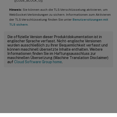
[[CODE_BLOCK_0]]
Hinweis:
Sie können auch die TLS-Verschlüsselung aktivieren, um
WebSocket-Verbindungen zu sichern. Informationen zum Aktivieren
der TLS-Verschlüsselung finden Sie unter
Benutzersitzungen mit
TLS sichern
.
Die offizielle Version dieser Produktdokumentation ist in
englischer Sprache verfasst. Nicht-englische Versionen
wurden ausschließlich zu Ihrer Bequemlichkeit verfasst und
können maschinell übersetzte Inhalte enthalten. Weitere
Informationen finden Sie im Haftungsausschluss zur
maschinellen Übersetzung (Machine Translation Disclaimer)
auf
Cloud Software Group home
.