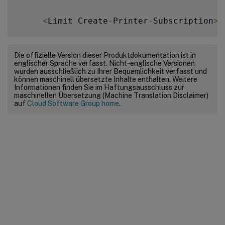
<
Limit Create
-
Printer
-
Subscription
>
          Require user @
OWNER
Die offizielle Version dieser Produktdokumentation ist in
englischer Sprache verfasst. Nicht-englische Versionen
          Order deny
,
allow

wurden ausschließlich zu Ihrer Bequemlichkeit verfasst und
können maschinell übersetzte Inhalte enthalten. Weitere
Informationen finden Sie im Haftungsausschluss zur
<
/
Limit
>
maschinellen Übersetzung (Machine Translation Disclaimer)
auf
Cloud Software Group home
.
<
Limit All
>
          Order deny
,
allow

<
/
Limit
>
<
/
Policy
>