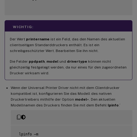
WICHTIG:
Der Wert
printername
ist ein Feld, das den Namen des aktuellen
clientseitigen Standarddruckers enthält. Es ist ein
schreibgeschützter Wert. Bearbeiten Sie ihn nicht.
Die Felder
ppdpath
,
model
und
drivertype
können nicht
gleichzeitig festgelegt werden, da nur eines für den zugeordneten
Drucker wirksam wird.
Wenn der Universal Printer Driver nicht mit dem Clientdrucker
kompatibel ist, konfigurieren Sie das Modell des nativen
Druckertreibers mithilfe der Option
model
=. Den aktuellen
Modellnamen des Druckers finden Sie mit dem Befehl
lpinfo
:`
 lpinfo –m
