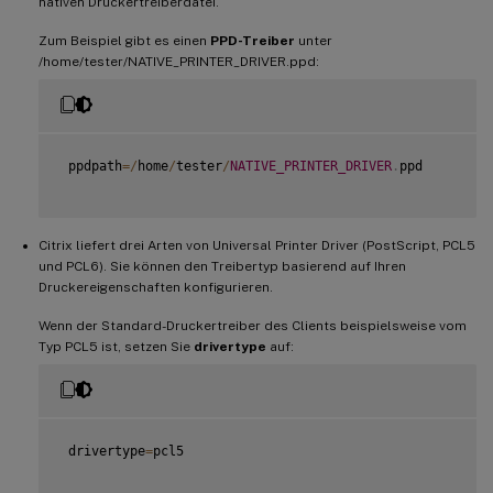
nativen Druckertreiberdatei.
Zum Beispiel gibt es einen
PPD-Treiber
unter
/home/tester/NATIVE_PRINTER_DRIVER.ppd:
 ppdpath
=
/
home
/
tester
/
NATIVE_PRINTER_DRIVER
.
ppd

Citrix liefert drei Arten von Universal Printer Driver (PostScript, PCL5
und PCL6). Sie können den Treibertyp basierend auf Ihren
Druckereigenschaften konfigurieren.
Wenn der Standard-Druckertreiber des Clients beispielsweise vom
Typ PCL5 ist, setzen Sie
drivertype
auf:
 drivertype
=
pcl5
