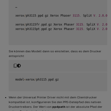
 …

 xerox
/
ph3115
.
ppd
.
gz Xerox Phaser 
3115
,
 SpliX 
V
.
2.0
.0
 xerox
/
ph3115fr
.
ppd
.
gz Xerox Phaser 
3115
,
 SpliX 
V
.
2.0
.0
 xerox
/
ph3115pt
.
ppd
.
gz Xerox Phaser 
3115
,
 SpliX 
V
.
2.0
.0
Sie können das Modell dann so einstellen, dass es dem Drucker
entspricht:
 model
=
xerox
/
ph3115
.
ppd
.
gz

Wenn der Universal Printer Driver nicht mit dem Clientdrucker
kompatibel ist, konfigurieren Sie den PPD-Dateipfad des nativen
Druckertreibers. Der Wert von
ppdpath
ist der absolute Pfad der