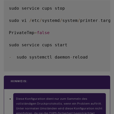
sudo service cups stop

sudo vi 
/
etc
/
systemd
/
system
/
printer
.
targe
PrivateTmp
=
false
sudo service cups start

-
  sudo systemctl daemon
-
reload

HINWEIS:
Diese Konfiguration dient nur zum Sammeln des
vollständigen Druckprotokolls, wenn ein Problem auftritt.
Unter normalen Umständen wird diese Konfiguration nicht
empfohlen, da sie die CUPS-Sicherheit beeinträchtigt.