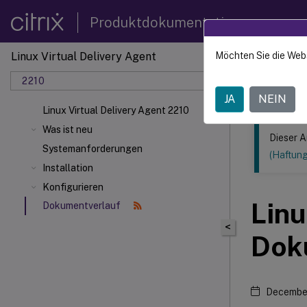
Produktdokumentation
Linux Virtual Delivery Agent
Möchten Sie die Web
Dieser Inhalt
2210
Linux V
JA
NEIN
Linux Virtual Delivery Agent 2210
Was ist neu
Dieser A
Systemanforderungen
(Haftun
Installation
Konfigurieren
Linu
Dokumentverlauf
<
Dok
December