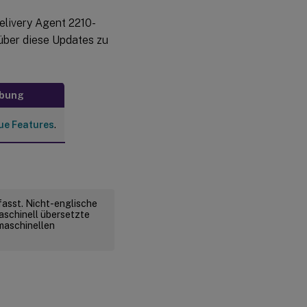
elivery Agent 2210-
ber diese Updates zu
ibung
ue Features
.
fasst. Nicht-englische
aschinell übersetzte
 maschinellen