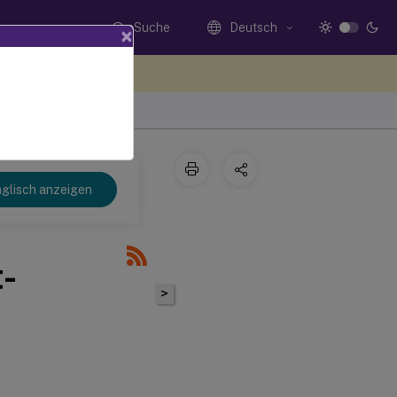
Suche
Deutsch
×
n Sie hier Feedback
glisch anzeigen
t-
>