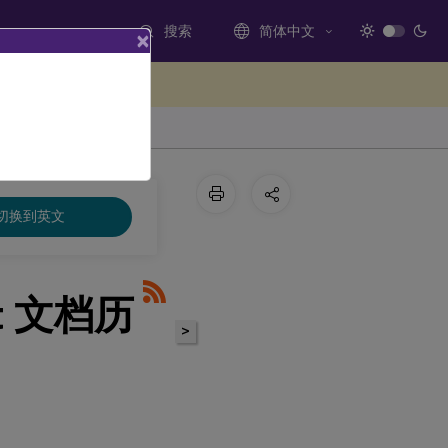
搜索
简体中文
×
处提供反馈
切换到英文
ent 文档历
>