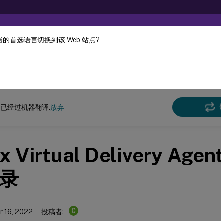
的首选语言切换到该 Web 站点?
机器动态翻译。
在此
x 虚拟投递代理
Citrix Linux 虚拟投递代理 2210
已经过机器翻译.
放弃
ux Virtual Delivery Ag
录
C
 16, 2022
投稿者: