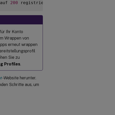
auf 
200
 registrierte Geräte pro Jahr und nic
für Ihr Konto
 zum Wrappen von
 Apps erneut wrappen
reitstellungsprofil
ehen Sie zu
ng Profiles
.
er
-Website herunter.
nden Schritte aus, um