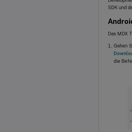
Developmen
SDK und de
Androi
Das MDX To
Gehen S
Downlo
die Befe