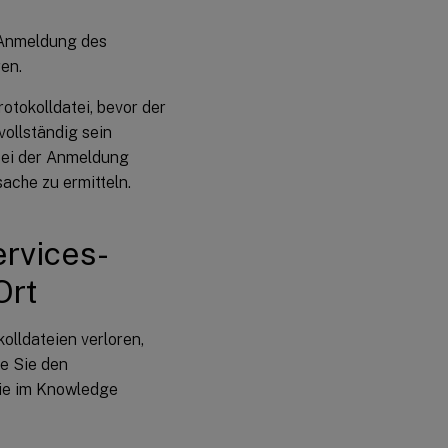
r Anmeldung des
ren.
tokolldatei, bevor der
vollständig sein
 bei der Anmeldung
sache zu ermitteln.
ervices-
Ort
lldateien verloren,
e Sie den
Sie im Knowledge