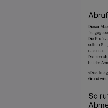
Abruf
Dieser Absc
freigegeben
Die Profil
sollten Si
dazu, dass
Dateien abz
bei der An
vDisk-Imag
Grund wird 
So ru
Abme