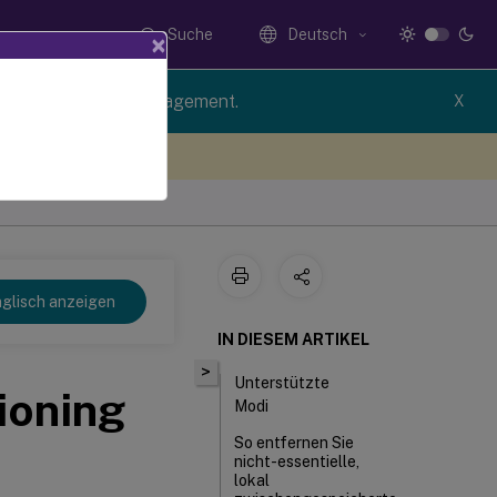
Suche
Deutsch
×
rsion of Profile Management.
X
n Sie hier Feedback
glisch anzeigen
IN DIESEM ARTIKEL
>
Unterstützte
ioning
Modi
So entfernen Sie
nicht-essentielle,
lokal