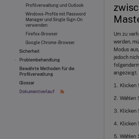
zwisc
Profilverwaltung und Outlook
Windows-Profile mit Password
Maste
Manager und Single Sign-On
verwenden
Um zu verhi
Firefox-Browser
werden, müs
Google Chrome-Browser
Modus ausg
Sicherheit
jedoch nich
Problembehandlung
folgenderm
Bewährte Methoden für die
angezeigt.
Profilverwaltung
Glossar
Klicken 
Dokumentverlauf
Wählen 
Klicken 
Klicken 
Wählen S