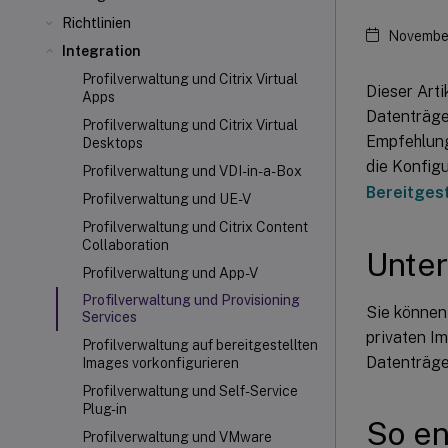
Richtlinien
November
Integration
Profilverwaltung und Citrix Virtual
Dieser Arti
Apps
Datenträger
Profilverwaltung und Citrix Virtual
Empfehlunge
Desktops
die Konfigu
Profilverwaltung und VDI-in-a-Box
Bereitgest
Profilverwaltung und UE-V
Profilverwaltung und Citrix Content
Collaboration
Unter
Profilverwaltung und App-V
Profilverwaltung und Provisioning
Sie können
Services
privaten I
Profilverwaltung auf bereitgestellten
Datenträge
Images vorkonfigurieren
Profilverwaltung und Self-Service
Plug-in
So en
Profilverwaltung und VMware