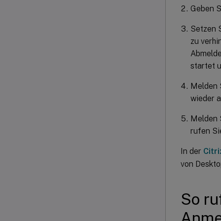
Geben Si
Setzen S
zu verhi
Abmeldev
startet 
Melden S
wieder a
Melden S
rufen Si
In der
Citr
von Deskto
So ru
Anme