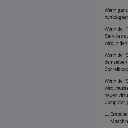
Wenn ganze
zurückgesch
Wenn der P
Services au
wird in de
Wenn der Sc
demselben 
Schreibcach
Wenn der S
wird, müss
neuen virt
Computer g
Erstelle
Maschine