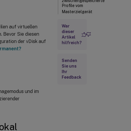
zwischengespeicherte
Profile vom
Masterzielgerät
Abrufen von
War
len auf virtuellen
Protokolldateien
von vDisk-
dieser
n. Bevor Sie diesen
Artikel
Images
guration der vDisk auf
hilfreich?
So rufen Sie
rmanent?
Protokolldateien
ab, die bei der
Senden
Abmeldung
Sie uns
gelöscht werden
Ihr
Feedback
So rufen Sie
Protokolldateien
dimagemodus und im
ab, die bei der
Anmeldung
zierender
gelöscht werden
So speichern Sie
die Provisioning
lokal
Services-