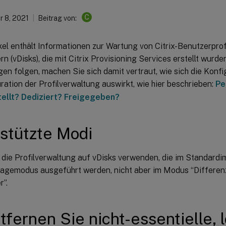
C
 8, 2021
Beitrag von:
kel enthält Informationen zur Wartung von Citrix-Benutzerprofi
n (vDisks), die mit Citrix Provisioning Services erstellt wurde
n folgen, machen Sie sich damit vertraut, wie sich die Konfi
ration der Profilverwaltung auswirkt, wie hier beschrieben:
Pe
ellt? Dediziert? Freigegeben?
stützte Modi
 die Profilverwaltung auf vDisks verwenden, die im Standar
magemodus ausgeführt werden, nicht aber im Modus “Differen
r”.
tfernen Sie nicht-essentielle, 