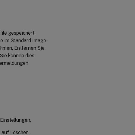
Protokolldateien
an einem
anderen Ort
file gespeichert
die im Standard Image-
hmen. Entfernen Sie
 Sie können dies
hlermeldungen
 Einstellungen.
e auf Löschen.