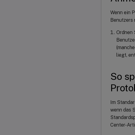
Wenn ein P
Benutzers n
Ordnen S
Benutzer
(manche 
liegt, e
So sp
Proto
Im Standar
wenn das S
Standardsp
Center-Art