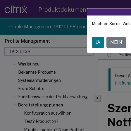
Produktdokumentation
Möchten Sie die Web
Profile Management 1912 LTSR reached end-of-life on 18
Profile Management
JA
NEIN
Dieser Inhalt
1912 LTSR
Profilv
Was ist neu
Bekannte Probleme
Dieser A
Systemanforderungen
(Haftun
Erste Schritte
Funktionsweise der Profilverwaltung
<
Szen
Bereitstellung planen
Konfiguration auswählen
Notf
Test? Produktion?
Profile migrieren? Neue Profile?