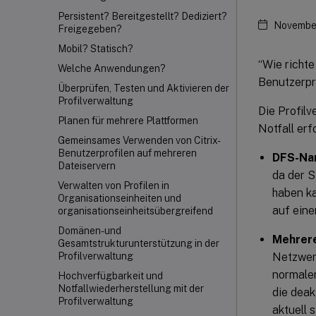
Persistent? Bereitgestellt? Dediziert?
November
Freigegeben?
Mobil? Statisch?
“Wie richte
Welche Anwendungen?
Benutzerpr
Überprüfen, Testen und Aktivieren der
Profilverwaltung
Die Profilv
Planen für mehrere Plattformen
Notfall erf
Gemeinsames Verwenden von Citrix-
Benutzerprofilen auf mehreren
DFS-Na
Dateiservern
da der S
Verwalten von Profilen in
haben ka
Organisationseinheiten und
auf eine
organisationseinheitsübergreifend
Domänen- und
Mehrere
Gesamtstrukturunterstützung in der
Netzwerk
Profilverwaltung
normalen
Hochverfügbarkeit und
Notfallwiederherstellung mit der
die deak
Profilverwaltung
aktuell s