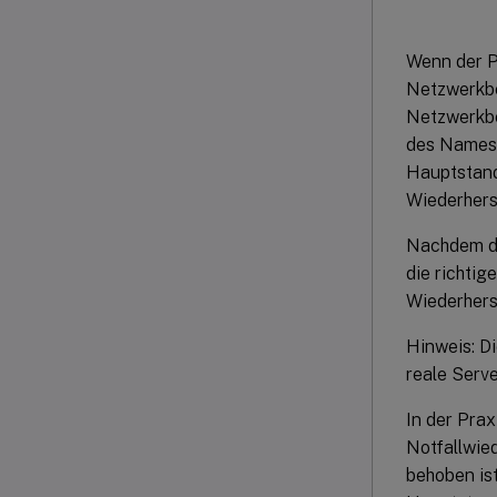
Wenn der Pl
Netzwerkbe
Netzwerkbe
des Namesp
Hauptstando
Wiederherst
Nachdem di
die richtig
Wiederherst
Hinweis: D
reale Serve
In der Prax
Notfallwie
behoben ist