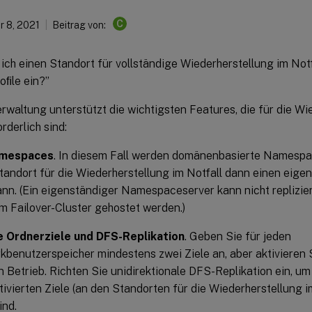
C
 8, 2021
Beitrag von:
 ich einen Standort für vollständige Wiederherstellung im Notfa
oﬁle ein?”
erwaltung unterstützt die wichtigsten Features, die für die Wi
orderlich sind:
mespaces
. In diesem Fall werden domänenbasierte Namespa
tandort für die Wiederherstellung im Notfall dann einen ei
nn. (Ein eigenständiger Namespaceserver kann nicht replizie
m Failover-Cluster gehostet werden.)
 Ordnerziele und DFS-Replikation
. Geben Sie für jeden
benutzerspeicher mindestens zwei Ziele an, aber aktivieren S
 Betrieb. Richten Sie unidirektionale DFS-Replikation ein, um 
tivierten Ziele (an den Standorten für die Wiederherstellung i
ind.