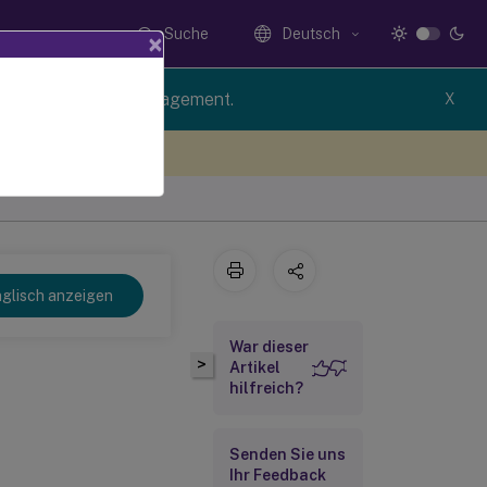
Suche
Deutsch
×
rsion of Profile Management.
X
n Sie hier Feedback
glisch anzeigen
War dieser
>
Artikel
hilfreich?
Senden Sie uns
Ihr Feedback