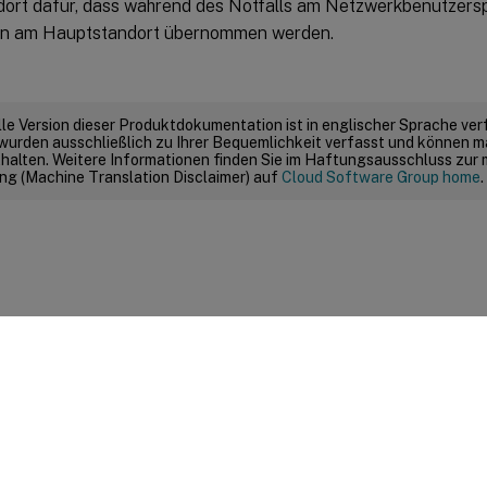
ort dafür, dass während des Notfalls am Netzwerkbenutzer
n am Hauptstandort übernommen werden.
elle Version dieser Produktdokumentation ist in englischer Sprache ver
wurden ausschließlich zu Ihrer Bequemlichkeit verfasst und können m
thalten. Weitere Informationen finden Sie im Haftungsausschluss zur
g (Machine Translation Disclaimer) auf
Cloud Software Group home
.