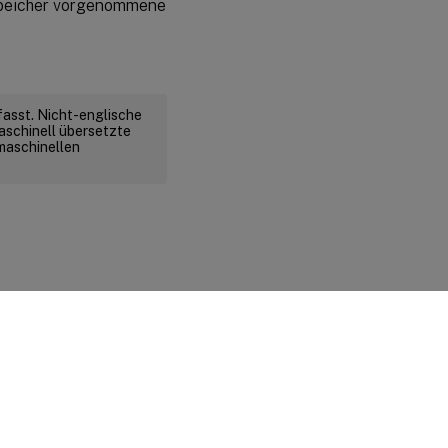
speicher vorgenommene
fasst. Nicht-englische
aschinell übersetzte
 maschinellen