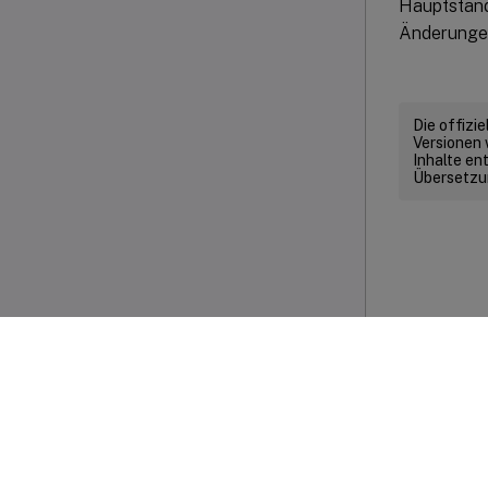
Hauptstand
Änderunge
Die offizi
Versionen 
Inhalte en
Übersetzun