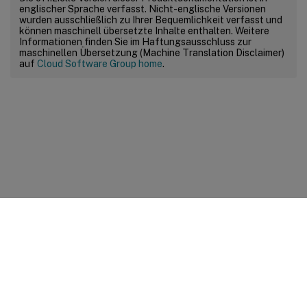
englischer Sprache verfasst. Nicht-englische Versionen
wurden ausschließlich zu Ihrer Bequemlichkeit verfasst und
können maschinell übersetzte Inhalte enthalten. Weitere
Informationen finden Sie im Haftungsausschluss zur
maschinellen Übersetzung (Machine Translation Disclaimer)
auf
Cloud Software Group home
.
Feedback zur Site
Ihre Datenschutzauswahl
Datenschutz und rechtliche
Bestimmungen
Cookie-Einstellungen
docs.cloud.com