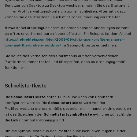
Benutzer von Desktop zu Desktop wechseln, indem Sie das Startmenü
in Ihrer Profilverwaltungskonfiguration einschließen. Alternativ dazu
können Sie das Startmenü auch mit Ordnerumleitung verarbeiten.
Hinweis:
Bei ursprünglich harmlos erscheinenden Änderungen kommt
es oft zu unvorhersehbaren Nebeneffekten. Ein Beispiel ist dem Artikel
https://helgeklein.com/blog/2009/09/citrix-user-profile-manager-
upm-and-the-broken-rootdrive/
im Sepago-Blog zu entnehmen.
Sie sollte das Verhalten des Startmenüs auf den verschiedenen
Plattformen immer testen und überprüfen, dass es ordnungsgemäß
funktioniert.
Schnellstartleiste
Die
Schnellstartleiste
enthält Links und kann von Benutzern
konfiguriert werden. Die
Schnellstartleiste
wird von der
Profilverwaltung standardmäßig gespeichert. In manchen Umgebungen
ist das Speichern der
Schnellstartsymbolleiste
evtl. unerwünscht, da
die Links computerabhängig sind.
Um die Symbolleiste aus den Profilen auszuschließen, fügen Sie der
Ausschlussliste für Ordner folgenden Eintrag hinzu: