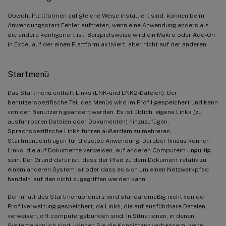
Obwohl Plattformen auf gleiche Weise installiert sind, können beim
Anwendungsstart Fehler auftreten, wenn eine Anwendung anders als
die andere konfiguriert ist. Beispielsweise wird ein Makro oder Add-On
in Excel auf der einen Plattform aktiviert, aber nicht auf der anderen.
Startmenü
Das Startmenü enthält Links (LNK- und LNK2-Dateien). Der
benutzerspezifische Teil des Menüs wird im Profil gespeichert und kann
von den Benutzern geändert werden. Es ist üblich, eigene Links (zu
ausführbaren Dateien oder Dokumenten) hinzuzufügen.
Sprachspezifische Links führen außerdem zu mehreren
Startmenüeinträgen für dieselbe Anwendung. Darüber hinaus können
Links, die auf Dokumente verweisen, auf anderen Computern ungültig
sein. Der Grund dafür ist, dass der Pfad zu dem Dokument relativ zu
einem anderen System ist oder dass es sich um einen Netzwerkpfad
handelt, auf den nicht zugegriffen werden kann.
Der Inhalt des Startmenüordners wird standardmäßig nicht von der
Profilverwaltung gespeichert, da Links, die auf ausführbare Dateien
verweisen, oft computergebunden sind. In Situationen, in denen
Systeme ähnlich sind, können Sie die Konsistenz verbessern, wenn