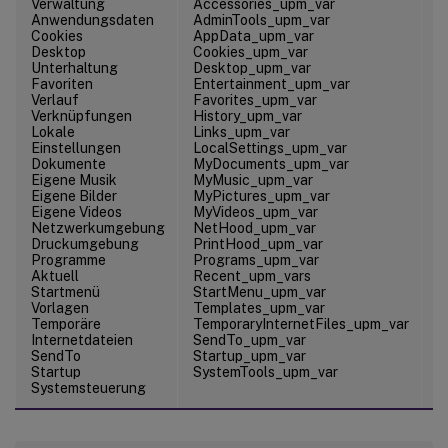
Verwaltung
Accessories_upm_var
\
Anwendungsdaten
AdminTools_upm_var
\
Cookies
AppData_upm_var
\
Desktop
Cookies_upm_var
Unterhaltung
Desktop_upm_var
Favoriten
Entertainment_upm_var
\
Verlauf
Favorites_upm_var
Verknüpfungen
History_upm_var
\
Lokale
Links_upm_var
\
Einstellungen
LocalSettings_upm_var
Dokumente
MyDocuments_upm_var
Eigene Musik
MyMusic_upm_var
\
Eigene Bilder
MyPictures_upm_var
\
Eigene Videos
MyVideos_upm_var
\
Netzwerkumgebung
NetHood_upm_var
Druckumgebung
PrintHood_upm_var
Programme
Programs_upm_var
\
Aktuell
Recent_upm_vars
Startmenü
StartMenu_upm_var
Vorlagen
Templates_upm_var
Temporäre
TemporaryInternetFiles_upm_var
\
Internetdateien
SendTo_upm_var
SendTo
Startup_upm_var
\
Startup
SystemTools_upm_var
\
Systemsteuerung