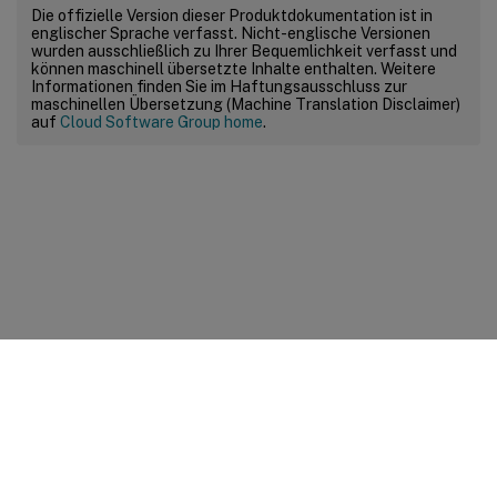
Die offizielle Version dieser Produktdokumentation ist in
englischer Sprache verfasst. Nicht-englische Versionen
wurden ausschließlich zu Ihrer Bequemlichkeit verfasst und
können maschinell übersetzte Inhalte enthalten. Weitere
Informationen finden Sie im Haftungsausschluss zur
maschinellen Übersetzung (Machine Translation Disclaimer)
auf
Cloud Software Group home
.
Feedback zur Site
Ihre Datenschutzauswahl
Datenschutz und rechtliche
Bestimmungen
Cookie-Einstellungen
docs.cloud.com