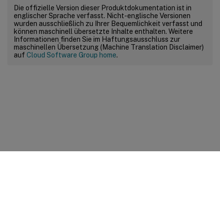
Die offizielle Version dieser Produktdokumentation ist in
englischer Sprache verfasst. Nicht-englische Versionen
wurden ausschließlich zu Ihrer Bequemlichkeit verfasst und
können maschinell übersetzte Inhalte enthalten. Weitere
Informationen finden Sie im Haftungsausschluss zur
maschinellen Übersetzung (Machine Translation Disclaimer)
auf
Cloud Software Group home
.
Feedback zur Site
Ihre Datenschutzauswahl
Datenschutz und rechtliche
Bestimmungen
Cookie-Einstellungen
docs.cloud.com