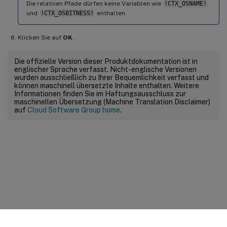
Die relativen Pfade dürfen keine Variablen wie
!CTX_OSNAME!
und
!CTX_OSBITNESS!
enthalten.
Klicken Sie auf
OK
.
Die offizielle Version dieser Produktdokumentation ist in
englischer Sprache verfasst. Nicht-englische Versionen
wurden ausschließlich zu Ihrer Bequemlichkeit verfasst und
können maschinell übersetzte Inhalte enthalten. Weitere
Informationen finden Sie im Haftungsausschluss zur
maschinellen Übersetzung (Machine Translation Disclaimer)
auf
Cloud Software Group home
.