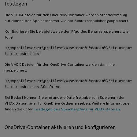
festlegen
Die VHDX-Dateien für den OneDrive-Container werden standardmäßig
auf demselben Speicherserver wie der Benutzerspeicher gespeichert.
Konfigurieren Sie beispielsweise den Pfad des Benutzerspeichers wie
folgt:
\\myprofileserver\profiles$\%username%.%domain%\!ctx_osname
!.!ctx_osbitness!
Die VHDX-Dateien für den OneDrive-Container werden dann hier
gespeichert:
\\myprofileserver\profiles$\%username%.%domain%\!ctx_osname
!.!ctx_osbitness!\OneDrive
Bei Bedarf können Sie eine andere Dateifreigabe zum Speichern der
VHDX-Datenträger für OneDrive-Ordner angeben. Weitere Informationen
finden Sie unter
Festlegen des Speicherpfads für VHDX-Dateien
.
OneDrive-Container aktivieren und konfigurieren